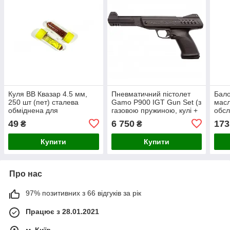
Куля BB Квазар 4.5 мм,
Пневматичний пістолет
Бало
250 шт (пет) сталева
Gamo P900 IGT Gun Set (з
мас
обміднена для
газовою пружиною, кулі +
обсл
пневматичної зброї
мішені + кулеуловлювач)
пнев
49
6 750
173
₴
₴
(4.1
Купити
Купити
Про нас
97% позитивних з 66 відгуків за рік
Працює з 28.01.2021
м. Київ