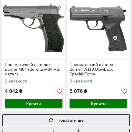
Пневматичний пістолет
Пневматичний пістолет
Borner M84 (Beretta M84 FS,
Borner W118 Blowback
метал)
Special Force
В наявності
В наявності
4 042
5 076
₴
₴
Купити
Купити
Показати ще