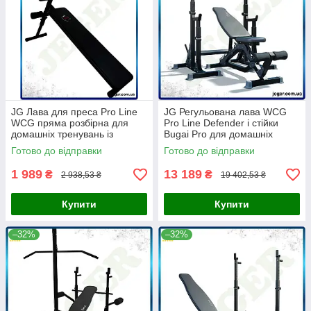
JG Лава для преса Pro Line
JG Регульована лава WCG
WCG пряма розбірна для
Pro Line Defender і стійки
домашніх тренувань із
Bugai Pro для домашніх
регулюванням кута нахилу
тренувань жим і присіданий
Готово до відправки
Готово до відправки
Prime/X
Prime/X
1 989
13 189
₴
₴
2 938,53 ₴
19 402,53 ₴
Купити
Купити
–32%
–32%