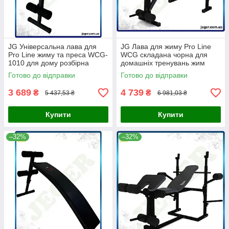
JG Універсальна лава для
JG Лава для жиму Pro Line
Pro Line жиму та преса WCG-
WCG складана чорна для
1010 для дому розбірна
домашніх тренувань жим
багатофункціональна ска
штанги та вправи на ніг
Готово до відправки
Готово до відправки
Prime/X
Prime/X
3 689
4 739
₴
₴
5 437,53 ₴
6 981,03 ₴
Купити
Купити
–32%
–32%