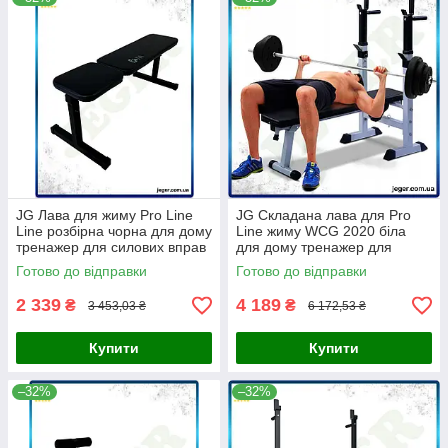
JG Лава для жиму Pro Line
JG Складана лава для Pro
Line розбірна чорна для дому
Line жиму WCG 2020 біла
тренажер для силових вправ
для дому тренажер для
фітнес сік Prime/X
преса та брусів Prime/X
Готово до відправки
Готово до відправки
2 339
4 189
₴
₴
3 453,03 ₴
6 172,53 ₴
Купити
Купити
–32%
–32%