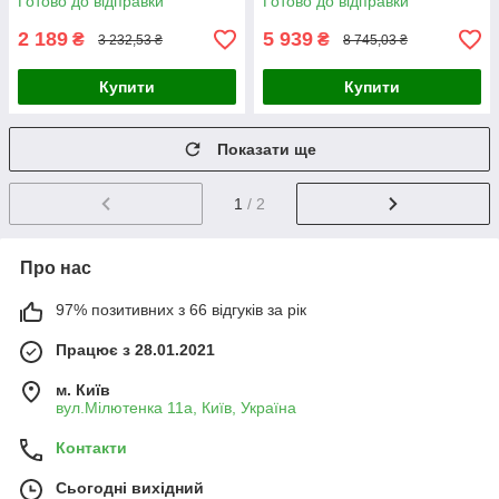
Готово до відправки
Готово до відправки
фітнес ск Prime/X
Prime/X
2 189
5 939
₴
₴
3 232,53 ₴
8 745,03 ₴
Купити
Купити
Показати ще
1
/ 2
Про нас
97% позитивних з 66 відгуків за рік
Працює з 28.01.2021
м. Київ
вул.Мілютенка 11а, Київ, Україна
Контакти
Сьогодні вихідний