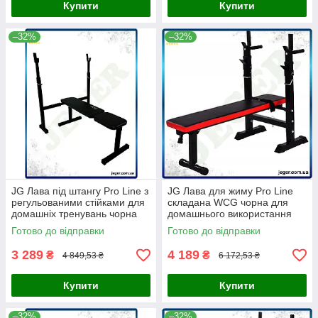
Купити
Купити
–32%
–32%
JG Лава під штангу Pro Line з
JG Лава для жиму Pro Line
регульованими стійками для
складана WCG чорна для
домашніх тренувань чорна
домашнього використання
розбірна для сі Prime/X
лави для пресів і брусь
Готово до відправки
Готово до відправки
Prime/X
3 289
4 189
₴
₴
4 849,53 ₴
6 172,53 ₴
Купити
Купити
–32%
–32%