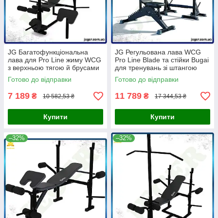
JG Багатофункціональна
JG Регульована лава WCG
лава для Pro Line жиму WCG
Pro Line Blade та стійки Bugai
з верхньою тягою й брусами
для тренувань зі штангою
для домашніх тренувань
домашній спортзал сі Prime/X
Готово до відправки
Готово до відправки
Prime/X
7 189
11 789
₴
₴
10 582,53 ₴
17 344,53 ₴
Купити
Купити
–32%
–32%