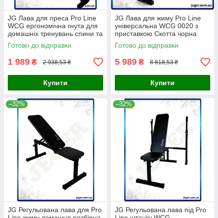
JG Лава для преса Pro Line
JG Лава для жиму Pro Line
WCG ергономічна гнута для
універсальна WCG 0020 з
домашніх тренувань спини та
приставкою Скотта чорна
живота розбірна Prime/X
тренажер для дому силово-
Готово до відправки
Готово до відправки
Prime/X
1 989
5 989
₴
₴
2 938,53 ₴
8 818,53 ₴
Купити
Купити
–32%
–32%
JG Регульована лава для Pro
JG Регульована лава під Pro
Line жиму домашня розбірна
Line штангу WCG