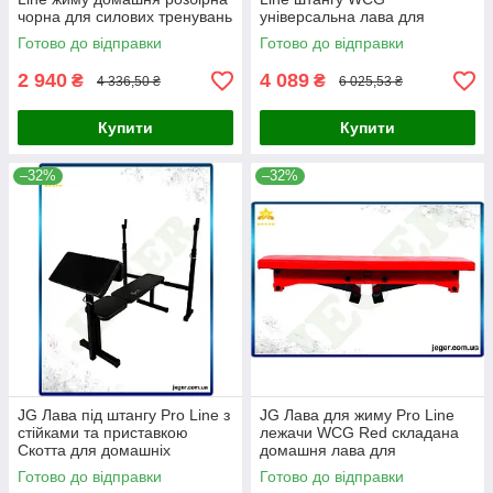
чорна для силових тренувань
універсальна лава для
жим лежачи Prime/X
силових тренувань домашня
Готово до відправки
Готово до відправки
ра Prime/X
2 940
4 089
₴
₴
4 336,50 ₴
6 025,53 ₴
Купити
Купити
–32%
–32%
JG Лава під штангу Pro Line з
JG Лава для жиму Pro Line
стійками та приставкою
лежачи WCG Red складана
Скотта для домашніх
домашня лава для
тренувань жимова лава для
тренування грудей і силових
Готово до відправки
Готово до відправки
Prime/X
упр Prime/X