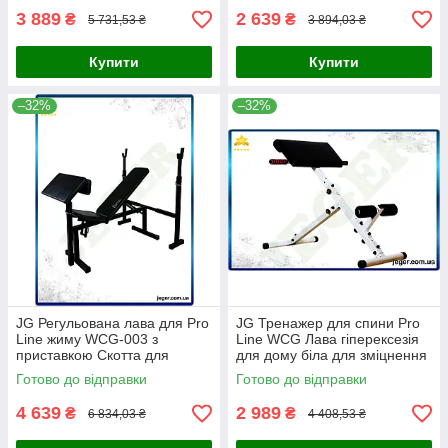
3 889
2 639
₴
₴
5 731,53 ₴
3 894,03 ₴
Купити
Купити
–32%
–32%
JG Регульована лава для Pro
JG Тренажер для спини Pro
Line жиму WCG-003 з
Line WCG Лава гіперексезія
приставкою Скотта для
для дому біла для зміцнення
домашніх тренувань і фітнесу
м'язів спини та пр Prime/X
Готово до відправки
Готово до відправки
Prime/X
4 639
2 989
₴
₴
6 834,03 ₴
4 408,53 ₴