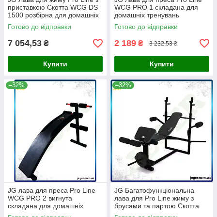
приставкою Скотта WCG DS
WCG PRO 1 складана для
1500 розбірна для домашніх
домашніх тренувань
тренувань силова Prime/X
регулювання висоти та
Готово до відправки
Готово до відправки
нахилу Prime/X
7 054,53
2 189
₴
₴
3 232,53 ₴
Купити
Купити
–32%
–32%
JG лава для преса Pro Line
JG Багатофункціональна
WCG PRO 2 вигнута
лава для Pro Line жиму з
складана для домашніх
брусами та партою Скотта
тренувань регульована
чорна для домашніх треніро