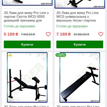
JG Лава для жиму Pro Line з
JG Лава для жиму Pro Line
партою Скотта WCG 0055
WCG універсальна з
домашній тренажер для
верхньою тягою і партою
силових тренувань фітнес із
Скотта для домашнього
Готово до відправки
Готово до відправки
Prime/X
фітнесу тр Prime/X
5 189
7 189
₴
₴
7 642,53 ₴
10 582,53 ₴
Купити
Купити
–32%
JG Лава для жиму Pro Line з
JG лава для преса Pro Line