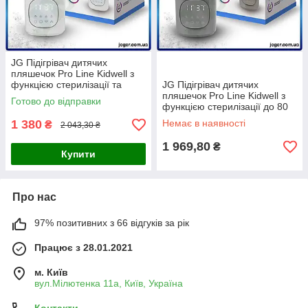
JG Підігрівач дитячих
пляшечок Pro Line Kidwell з
функцією стерилізації та
JG Підігрівач дитячих
підтримкою температури д
пляшечок Pro Line Kidwell з
Готово до відправки
Prime/X
функцією стерилізації до 80
°C паровий нагрівач Prime/X
1 380
Немає в наявності
₴
2 043,30 ₴
1 969,80
₴
Купити
Про нас
97% позитивних з 66 відгуків за рік
Працює з 28.01.2021
м. Київ
вул.Мілютенка 11а, Київ, Україна