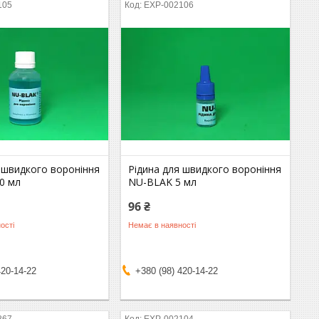
105
EXP-002106
 швидкого вороніння
Рідина для швидкого вороніння
0 мл
NU-BLAK 5 мл
96 ₴
ості
Немає в наявності
420-14-22
+380 (98) 420-14-22