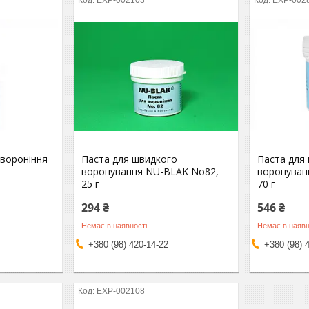
EXP-002103
EXP-002
 вороніння
Паста для швидкого
Паста для
воронування NU-BLAK No82,
воронуван
25 г
70 г
294 ₴
546 ₴
Немає в наявності
Немає в наявн
+380 (98) 420-14-22
+380 (98) 
EXP-002108