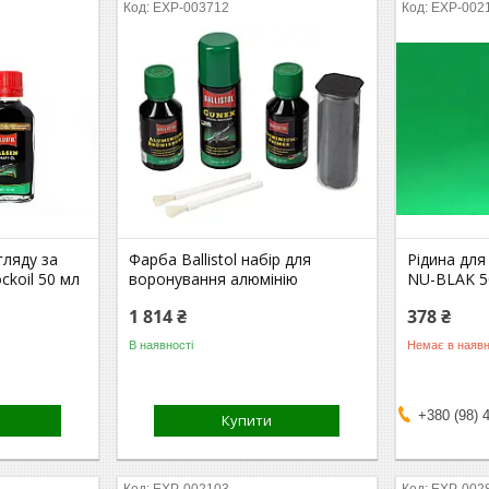
EXP-003712
EXP-002
огляду за
Фарба Ballistol набір для
Рідина для
ckoil 50 мл
воронування алюмінію
NU-BLAK 5
1 814 ₴
378 ₴
В наявності
Немає в наявн
+380 (98) 
Купити