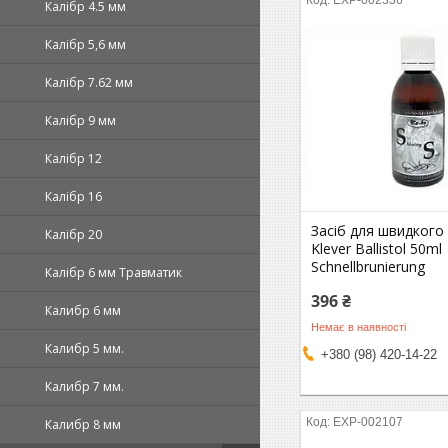
EXP-002336
Калібр 4.5 мм
Калібр 5,6 мм
Калібр 7.62 мм
Калібр 9 мм
Калібр 12
Калібр 16
Засіб для швидкого
Калібр 20
Klever Ballistol 50ml
Schnellbrunierung
Калібр 6 мм Травматик
396 ₴
Калибр 6 мм
Немає в наявності
Калибр 5 мм.
+380 (98) 420-14-22
Калибр 7 мм.
EXP-002107
Калибр 8 мм