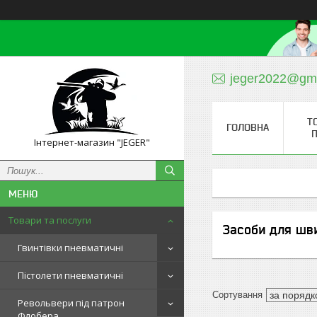
jeger2022@gm
Т
ГОЛОВНА
П
Інтернет-магазин "JEGER"
Товари та послуги
Засоби для шв
Гвинтівки пневматичні
Пістолети пневматичні
Револьвери під патрон
Флобера