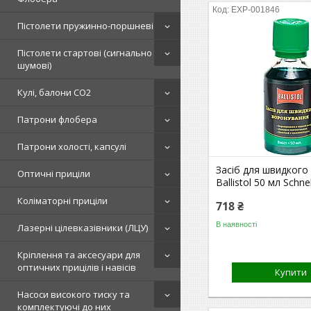
EXP-001846
Пістолети пружинно-поршневі
Пістолети стартові (сигнально
шумові)
Кулі, балони СО2
Патрони флобера
Патрони холості, капсулі
Засіб для швидкого
Оптичні приціли
Ballistol 50 мл Schne
Коліматорні приціли
718 ₴
В наявності
Лазерні цілевказівники (ЛЦУ)
Кріплення та аксесуари для
оптичних прицілів і навісів
Купити
Насоси високого тиску та
комплектуючі до них