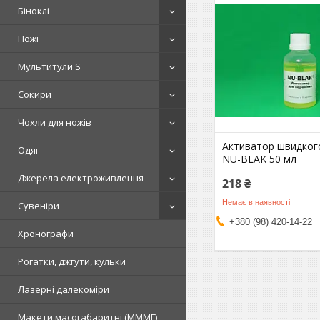
Біноклі
Ножі
Мультитули S
Сокири
Чохли для ножів
Активатор швидког
Одяг
NU-BLAK 50 мл
Джерела електроживлення
218 ₴
Немає в наявності
Сувеніри
+380 (98) 420-14-22
Хронографи
Рогатки, джгути, кульки
Лазерні далекоміри
Макети масогабаритні (МММГ)