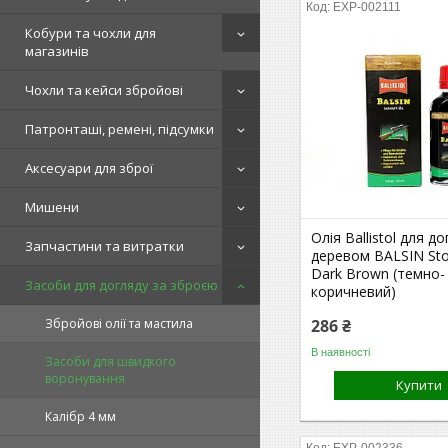
EXP-002111
Кобури та чохли для
магазинів
Чохли та кейси збройові
Патронташі, ремені, підсумки
Аксесуари для зброї
Мишени
Олія Ballistol для д
Запчастини та витратки
деревом BALSIN Sto
Dark Brown (темно-
Засоби для догляду за зброєю
коричневий)
Збройові олії та мастила
286 ₴
В наявності
Засоби для швидкого
воронування
Купити
Калібр 4 мм