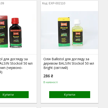
109
EXP-002110
tol для догляду за
Олія Ballistol для догляду за
LSIN Stockoil 50 мл
деревом BALSIN Stockoil 50 мл
own (червоно-
Bright (світлий)
й)
286 ₴
В наявності
Купити
Купити