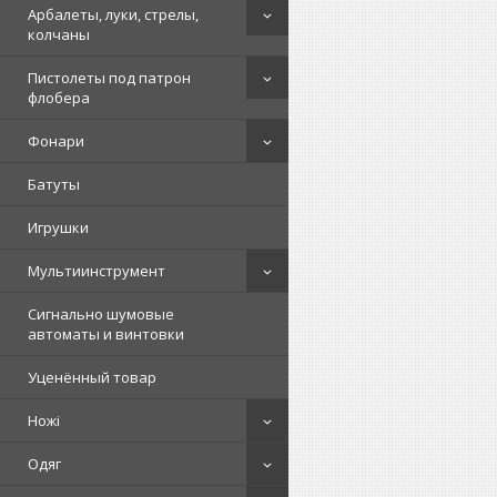
Арбалеты, луки, стрелы,
колчаны
Пистолеты под патрон
флобера
Фонари
Батуты
Игрушки
Мультиинструмент
Сигнально шумовые
автоматы и винтовки
Уценённый товар
Ножі
Одяг