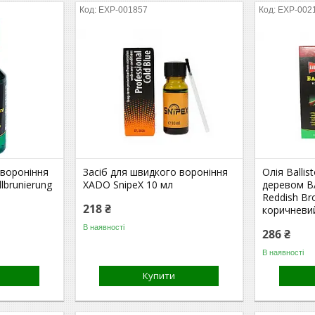
EXP-001857
EXP-002
 вороніння
Засіб для швидкого вороніння
Олія Ballis
llbrunierung
XADO SnipeX 10 мл
деревом BA
Reddish Br
218 ₴
коричневи
В наявності
286 ₴
В наявності
Купити