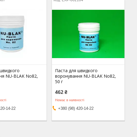
867
EXP-002104
 швидкого
Паста для швидкого
ня NU-BLAK No82,
воронування NU-BLAK No82,
50 г
462 ₴
ості
Немає в наявності
420-14-22
+380 (98) 420-14-22