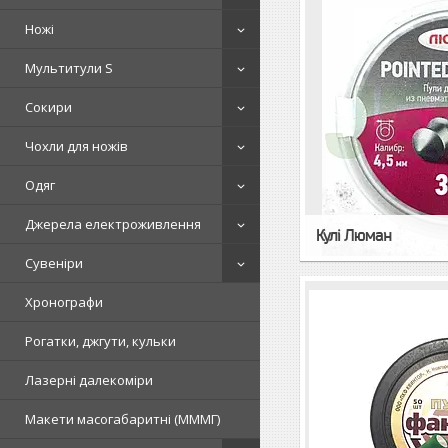
Ножі
Мультитули S
Сокири
Чохли для ножів
Одяг
Джерела електроживлення
Кулі Люман
Сувеніри
Хронографи
Рогатки, джгути, кульки
Лазерні далекоміри
Макети масогабаритні (МММГ)