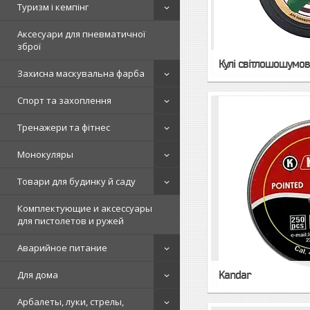
Туризм і кемпінг
Аксесуари для пневматичної
зброї
Кулі світлошошумов
Захисна маскувальна фарба
Спорт та захоплення
Тренажери та фітнес
Монокуляры
Товари для будинку й саду
Комплектующие и аксессуары
для пистолетов и ружей
Аварийное питание
Для дома
Kandar
Арбалеты, луки, стрелы,