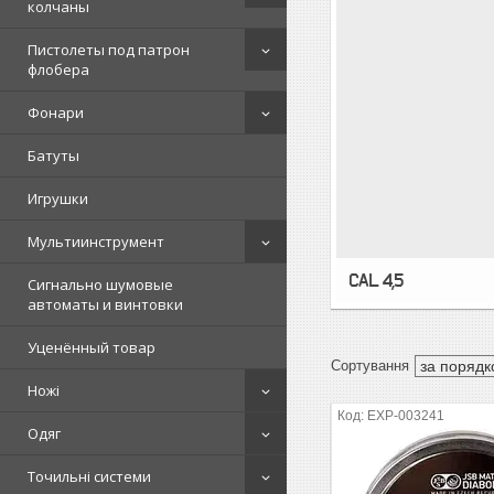
колчаны
Пистолеты под патрон
флобера
Фонари
Батуты
Игрушки
Мультиинструмент
CAL. 4,5
Сигнально шумовые
автоматы и винтовки
Уценённый товар
Ножі
EXP-003241
Одяг
Точильні системи