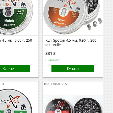
 4.5 мм, 0.60 г, 250
Кулі Spoton 4.5 мм, 0.90 г, 200
"
шт "Bullet"
331 ₴
В наявності
Купити
Купити
154
EXP-002156