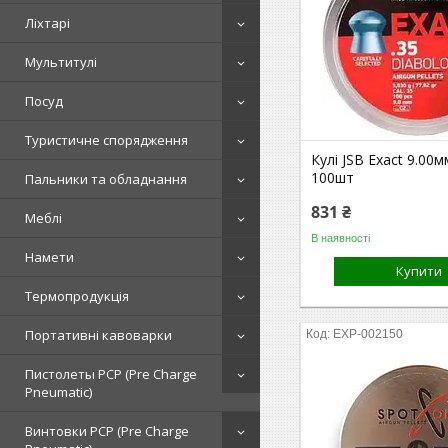
Ліхтарі
Мультитулі
Посуд
Туристичне спорядження
Кулі JSB Exact 9.00м
100шт
Пальники та обладнання
831 ₴
Меблі
В наявності
Намети
Купити
Термопродукція
Портативні кавоварки
EXP-002150
Пистолеты PCP (Pre Charge
Pneumatic)
Винтовки PCP (Pre Charge