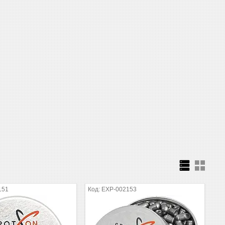
151
EXP-002153