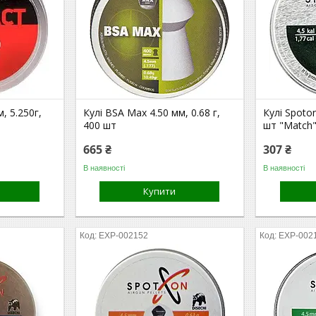
м, 5.250г,
Кулі BSA Max 4.50 мм, 0.68 г,
Кулі Spoton
400 шт
шт "Match
665 ₴
307 ₴
В наявності
В наявності
Купити
EXP-002152
EXP-002