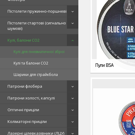
Пістолети пружинно-поршневі
Пістолети стартові (сигнально
шумові)
Кулі, балони СО2
Кулі для пневматичної зброї
Кулі та балони CO2
Пули BSA
Шарики для страйкбола
Патрони флобера
Патрони холості, капсулі
Оптичні приціли
Коліматорні приціли
Лазерні цілевказівники (ЛЦУ)