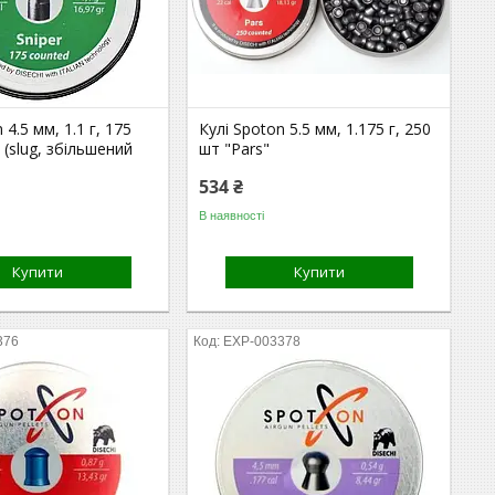
 4.5 мм, 1.1 г, 175
Кулі Spoton 5.5 мм, 1.175 г, 250
 (slug, збільшений
шт "Pars"
534 ₴
В наявності
Купити
Купити
376
EXP-003378