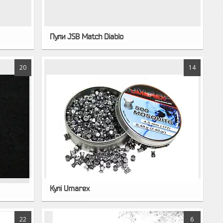
Пули JSB Match Diablo
20
14
Кулі Umarex
22
6