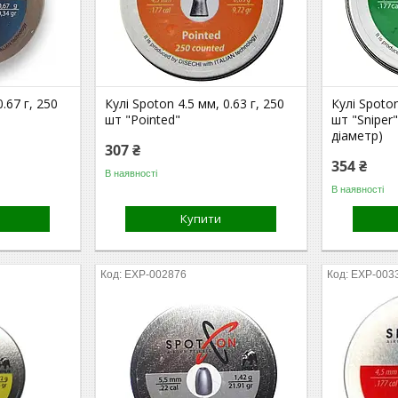
.67 г, 250
Кулі Spoton 4.5 мм, 0.63 г, 250
Кулі Spoton
шт "Pointed"
шт "Sniper"
діаметр)
307 ₴
354 ₴
В наявності
В наявності
Купити
EXP-002876
EXP-003