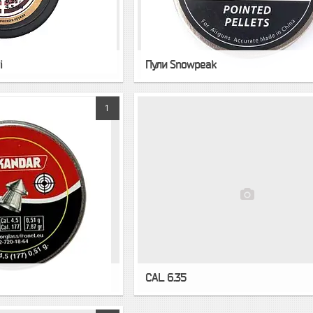
і
Пули Snowpeak
1
CAL. 6.35