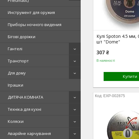
Pneumatic)
Инструмент для оружия
Приборы ночного видения
Кулі Spoton 4.5 мм, 0
Бігові доріжки
шт "Dome"
Гантелі
307 ₴
Транспорт
В наявності
Для дому
Купити
Іграшки
EXP-002875
ДИТЯЧА КОМНАТА
Техніка для кухні
Коляски
Аварійне харчування