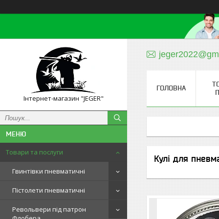
jeger2022@gm
Т
ГОЛОВНА
П
Інтернет-магазин "JEGER"
Товари та послуги
Кулі для пневм
Гвинтівки пневматичні
Пістолети пневматичні
Револьвери під патрон
Флобера