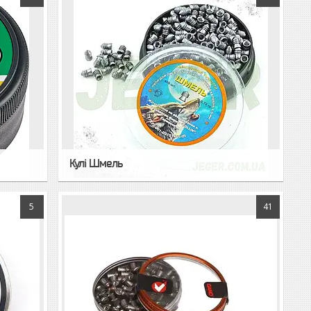
Кулі Шмель
5
41