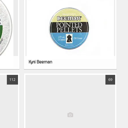
Кулі Beeman
112
69