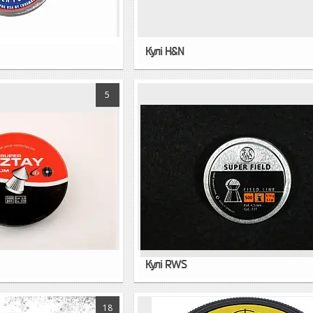
Кулі H&N
5
Кулі RWS
18