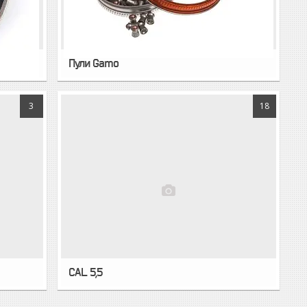
Пули Gamo
3
18
CAL. 5,5