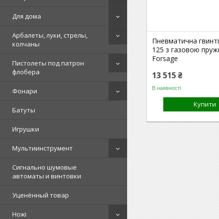
Для дома
Арбалеты, луки, стрелы,
Пневматична гвинті
колчаны
125 з газовою пру
Forsage
Пистолеты под патрон
флобера
13 515 ₴
В наявності
Фонари
Купити
Батуты
Игрушки
Мультиинструмент
Сигнально шумовые
автоматы и винтовки
Уценённый товар
Ножі