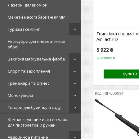
Лазерні далекоміри
Макети масогабаритні (МММГ)
Туризм і кемпінг
Гвинтівка пневмати
AirTact ED
Аксесуари для пневматичної
зброї
5 922 ₴
В наявності
Захисна маскувальна фарба
Спорт та захоплення
Купити
Тренажери та фітнес
RIF-006034
Монокуляры
Товари для будинку й саду
Комплектующие и аксессуары
для пистолетов и ружей
Аварийное питание