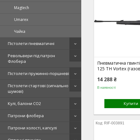
Magtech
Umarex
Чайка
Пістолети пневматичні
Револьвери під патрон
Флобера
Пневматична гвинті
125 TH Vortex (газо
Пістолети пружинно-поршневі
14 288 ₴
Пістолети стартові (сигнально
В наявності
шумові)
Кулі, балони СО2
Купити
Патрони флобера
RIF-003891
Патрони холості, капсулі