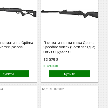
 пневматична Optima
Пневматична гвинтівка Optima
Vortex (газова
Speedfire Vortex (12-ти зарядна;
газова пружина)
12 079 ₴
В наявності
Купити
Купити
93
RIF-003895