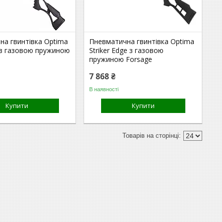
на гвинтівка Optima
Пневматична гвинтівка Optima
 з газовою пружиною
Striker Edge з газовою
пружиною Forsage
7 868 ₴
В наявності
Купити
Купити