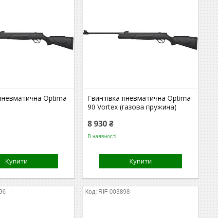
 пневматична Optima
Гвинтівка пневматична Optima
90 Vortex (газова пружина)
8 930 ₴
В наявності
Купити
Купити
96
RIF-003898