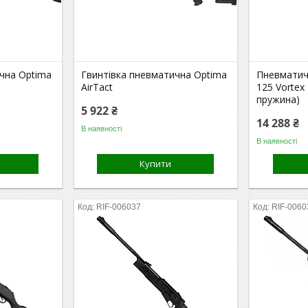
чна Optima
Гвинтівка пневматична Optima
Пневматич
AirTact
125 Vortex
пружина)
5 922 ₴
14 288 ₴
В наявності
В наявності
Купити
RIF-006037
RIF-0060