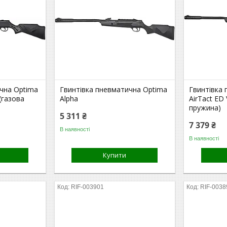
чна Optima
Гвинтівка пневматична Optima
Гвинтівка
 (газова
Alpha
AirTact ED 
пружина)
5 311 ₴
7 379 ₴
В наявності
В наявності
Купити
RIF-003901
RIF-0038