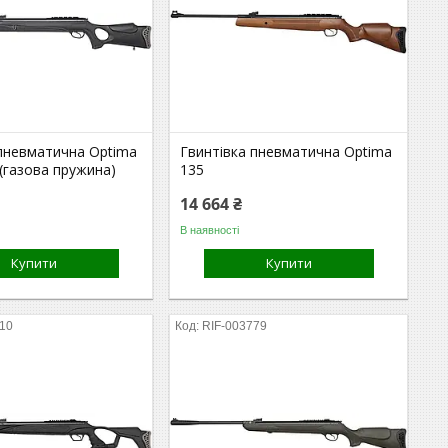
 пневматична Optima
Гвинтівка пневматична Optima
 (газова пружина)
135
14 664 ₴
В наявності
Купити
Купити
810
RIF-003779