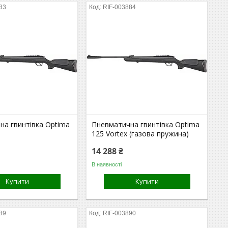
83
RIF-003884
на гвинтівка Optima
Пневматична гвинтівка Optima
125 Vortex (газова пружина)
14 288 ₴
В наявності
Купити
Купити
89
RIF-003890