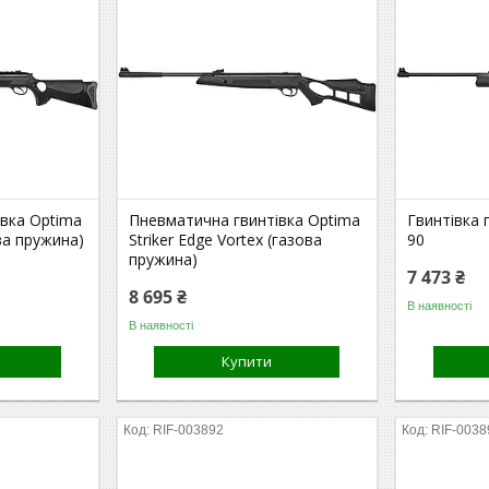
вка Optima
Пневматична гвинтівка Optima
Гвинтівка
ва пружина)
Striker Edge Vortex (газова
90
пружина)
7 473 ₴
8 695 ₴
В наявності
В наявності
Купити
RIF-003892
RIF-0038