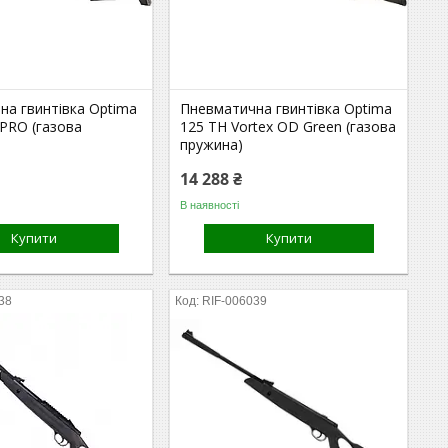
на гвинтівка Optima
Пневматична гвинтівка Optima
 PRO (газова
125 TH Vortex OD Green (газова
пружина)
14 288 ₴
В наявності
Купити
Купити
38
RIF-006039