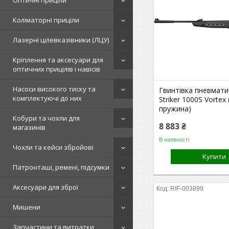
Оптичні приціли
Коліматорні приціли
Лазерні цілевказівники (ЛЦУ)
Кріплення та аксесуари для
оптичних прицілів і навісів
Насоси високого тиску та
Гвинтівка пневмати
комплектуючі до них
Striker 1000S Vortex
пружина)
Кобури та чохли для
8 883 ₴
магазинів
В наявності
Чохли та кейси збройові
Купити
Патронташі, ремені, підсумки
Аксесуари для зброї
RIF-003899
Мишени
Запчастини та витратки