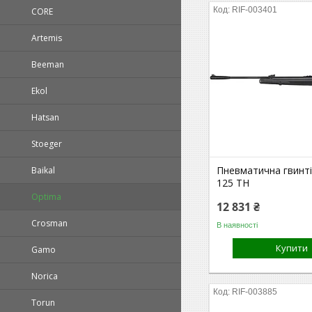
RIF-003401
CORE
Artemis
Beeman
Ekol
Hatsan
Stoeger
Пневматична гвинті
Baikal
125 TH
Optima
12 831 ₴
Crosman
В наявності
Купити
Gamo
Norica
RIF-003885
Torun