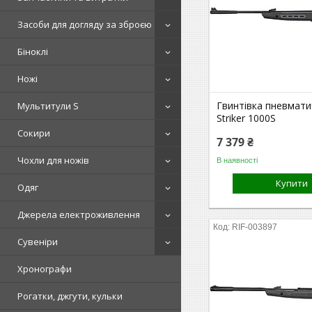
Засоби для догляду за зброєю
Біноклі
Ножі
Гвинтівка пневмати
Мультитули S
Striker 1000S
Сокири
7 379 ₴
Чохли для ножів
В наявності
Купити
Одяг
Джерела електроживлення
RIF-003897
Сувеніри
Хронографи
Рогатки, джгути, кульки