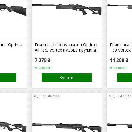
чна Optima
Гвинтівка пневматична Optima
Гвинтівка
AirTact Vortex (газова пружина)
130 Vortex
7 379 ₴
14 288 ₴
В наявності
В наявності
Купити
RIF-003900
PAT-005