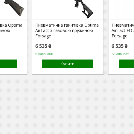
вка Optima
Пневматична гвинтівка Optima
Пневматич
жиною
AirTact з газовою пружиною
AirTact ED
Forsage
Forsage
6 535 ₴
6 535 ₴
В наявності
В наявності
Купити