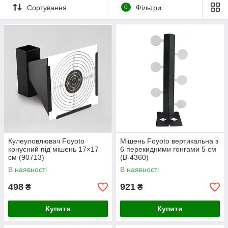
Сортування
0
Фільтри
Кулеуловлювач Foyoto
Мішень Foyoto вертикальна з
конусний під мішень 17×17
6 перекидними гонгами 5 см
см (90713)
(B-4360)
В наявності
В наявності
498
921
₴
₴
Купити
Купити