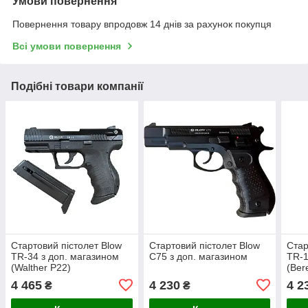
Умови повернення
Повернення товару впродовж 14 днів за рахунок покупця
Всі умови повернення
Подібні товари компанії
Стартовий пістолет Blow
Стартовий пістолет Blow
Стар
TR-34 з доп. магазином
C75 з доп. магазином
TR-1
(Walther P22)
(Ber
Com
4 465
4 230
4 2
₴
₴