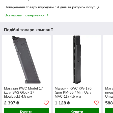
Повернення товару впродовж 14 днів за рахунок покупця
Всі умови повернення
Подібні товари компанії
Магазин KWC Model 17
Магазин KWC KW‑170
Мага
(для SAS Glock 17
(для KM‑55 / Mini Uzi /
пнев
blowback) 4,5 мм
MAC‑11) 4,5 мм
Uma
(5.8
2 397
1 128
588
₴
₴
Купити
Купити