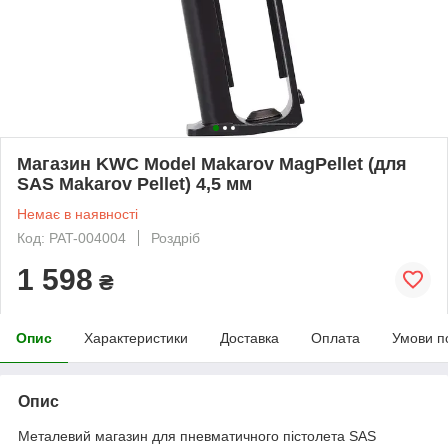
Магазин KWC Model Makarov MagPellet (для
SAS Makarov Pellet) 4,5 мм
Немає в наявності
Код: PAT-004004
Роздріб
1 598
₴
Опис
Характеристики
Доставка
Оплата
Умови п
Опис
Металевий магазин для пневматичного пістолета SAS