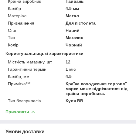
Країна виробник
Тайвань
Калібр
4.5 мм
Матеріал
Метал
Призначення
Для пістолета
Стан
Новий
Тип
Магазин
Колір
Чорний
Користувальницькі характеристики
Місткість магазину, шт.
12
Гарантійний термін
1 міс
Калібр, мм
4.5
Примітка***
Країна походження торгової
марки може відрізнятися від
країни виробника.
Тип боєприпасів
Куля ВВ
Приховати
Умови доставки