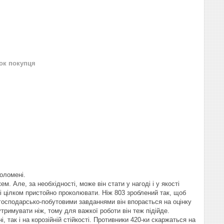
нок покупця
голомені.
 Але, за необхідності, може він стати у нагоді і у якості
к і цілком пристойно проколювати. Ніж 803 зроблений так, щоб
и господарсько-побутовими завданнями він впорається на оцінку
утримувати ніж, тому для важкої роботи він теж підійде.
 так і на корозійній стійкості. Противники 420-ки скаржаться на