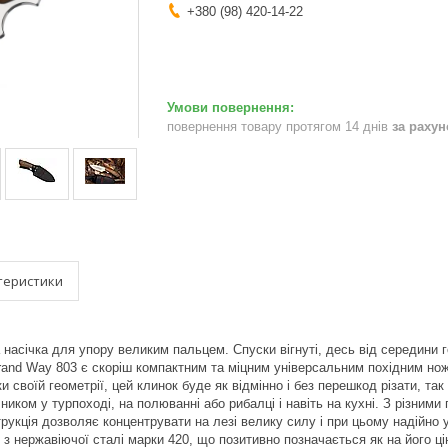
+380 (98) 420-14-22
повернення товару протягом 14 днів
за раху
теристики
 насічка для упору великим пальцем. Спуски вігнуті, десь від середини 
and Way 803 є скоріш компактним та міцним універсальним похідним ножем.
 своїй геометрії, цей клинок буде як відмінно і без перешкод різати, та
ником у турпоході, на полюванні або рибалці і навіть на кухні. З різним
трукція дозволяє концентрувати на лезі велику силу і при цьому надійно 
 нержавіючої сталі марки 420, що позитивно позначається як на його ціні,