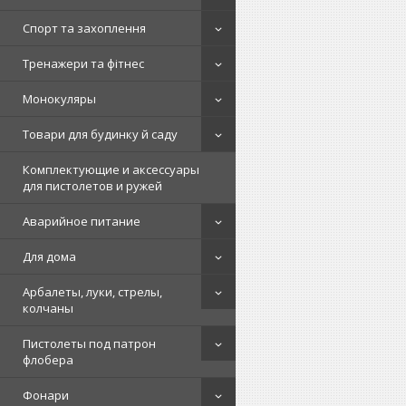
Спорт та захоплення
Тренажери та фітнес
Монокуляры
Товари для будинку й саду
Комплектующие и аксессуары
для пистолетов и ружей
Аварийное питание
Для дома
Арбалеты, луки, стрелы,
колчаны
Пистолеты под патрон
флобера
Фонари