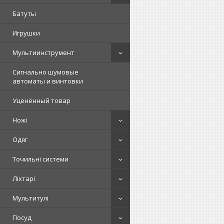
Батуты
Игрушки
Мультиинструмент
Сигнально шумовые
автоматы и винтовки
Уценённый товар
Ножі
Одяг
Точильні системи
Ліхтарі
Мультитулі
Посуд