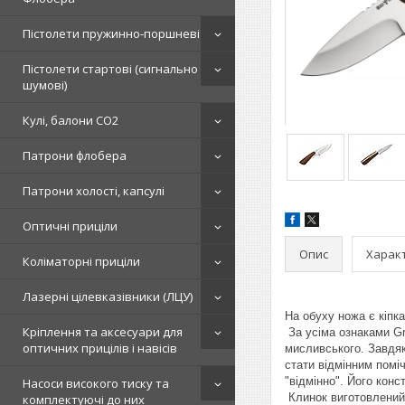
Пістолети пружинно-поршневі
Пістолети стартові (сигнально
шумові)
Кулі, балони СО2
Патрони флобера
Патрони холості, капсулі
Оптичні приціли
Опис
Харак
Коліматорні приціли
Лазерні цілевказівники (ЛЦУ)
На обуху ножа є кіпка
Кріплення та аксесуари для
За усіма ознаками Gr
оптичних прицілів і навісів
мисливського. Завдяки
стати відмінним поміч
"відмінно". Його конс
Насоси високого тиску та
Клинок виготовлений з
комплектуючі до них