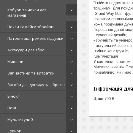
її нібито недостатню
тріщинам. Для похідн
Кобури та чохли для
Grand Way 803 - фулт
магазинів
покритим ергономічни
ножа продумана дуже 
Чохли та кейси збройові
Перевагою даної моде
- сучасний дизайн;
Патронташі, ремені, підсумки
- зручність та універс
- актуальний зовоніш
Аксесуари для зброї
-тміцна конструкція;
Комплектація
Мишени
У комплекті з ножем п
Мисливський ніж Gran
привабливо. Як і має
Запчастини та витратки
Засоби для догляду за зброєю
Інформація дл
Біноклі
Ціна:
790 ₴
Ножі
Мультитули S
Сокири