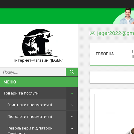
jeger2022@gm
Т
ГОЛОВНА
П
Інтернет-магазин "JEGER"
Товари та послуги
Гвинтівки пневматичні
Пістолети пневматичні
Револьвери під патрон
Флобера