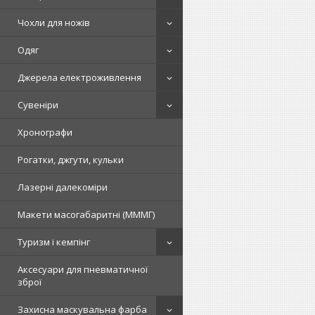
Чохли для ножів
Одяг
Джерела електроживлення
Сувеніри
Хронографи
Рогатки, джгути, кульки
Лазерні далекоміри
Макети масогабаритні (МММГ)
Туризм і кемпінг
Аксесуари для пневматичної
зброї
Захисна маскувальна фарба