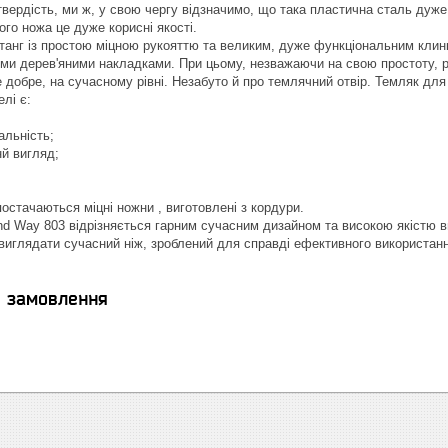
 твердість, ми ж, у свою чергу відзначимо, що така пластична сталь дуже
ого ножа це дуже корисні якості.
анг із простою міцною рукояттю та великим, дуже функціональним клин
ми дерев'яними накладками. При цьому, незважаючи на свою простоту, ру
добре, на сучасному рівні. Незабуто й про темлячний отвір. Темляк для
лі є:
альність;
нй вигляд;
остачаються міцні ножни , виготовлені з кордури.
d Way 803 відрізняється гарним сучасним дизайном та високою якістю в
 виглядати сучасний ніж, зроблений для справді ефективного використан
я замовлення