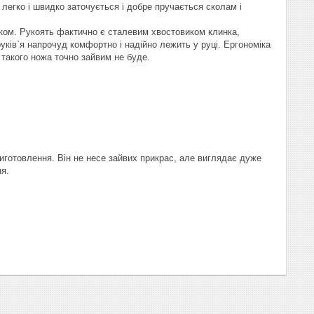
 легко і швидко заточується і добре пручається сколам і
ком. Рукоять фактично є сталевим хвостовиком клинка,
ків`я напрочуд комфортно і надійно лежить у руці. Ергономіка
 такого ножа точно зайвим не буде.
иготовлення. Він не несе зайвих прикрас, але виглядає дуже
ня.