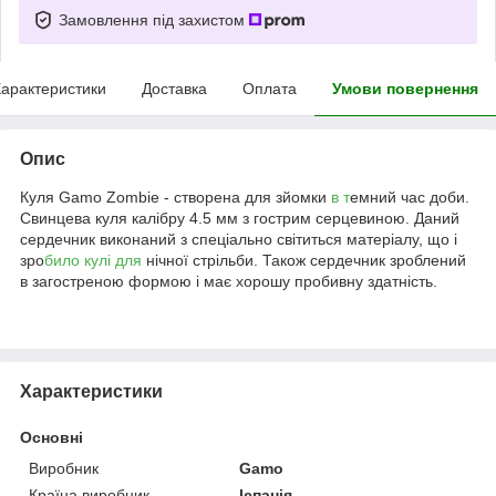
Замовлення під захистом
арактеристики
Доставка
Оплата
Умови повернення
Опис
Куля Gamo Zombie - створена для зйомки
в т
емний час доби.
Свинцева куля калібру 4.5 мм з гострим серцевиною. Даний
сердечник виконаний з спеціально світиться матеріалу, що і
зро
било кулі для
нічної стрільби. Також сердечник зроблений
в загостреною формою і має хорошу пробивну здатність.
Характеристики
Основні
Виробник
Gamo
Країна виробник
Іспанія