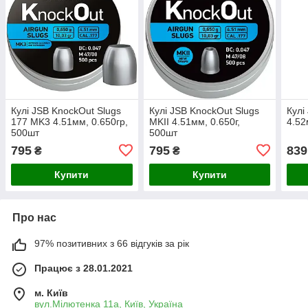
Кулі JSB KnockOut Slugs
Кулі JSB KnockOut Slugs
Кулі
177 MK3 4.51мм, 0.650гр,
MKII 4.51мм, 0.650г,
4.52
500шт
500шт
795
795
839
₴
₴
Купити
Купити
Про нас
97% позитивних з 66 відгуків за рік
Працює з 28.01.2021
м. Київ
вул.Мілютенка 11а, Київ, Україна