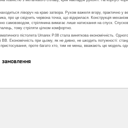
находиться ліворуч на краю затвора. Рухом важеля вгору, практично у 
ника, про це свідчить червона точка, що відкрилася. Конструкція механі
но самовзводом, стрілянина вимагає лише натискання на спуск. Спускови
 палець, тому стріляти цілком комфортно.
матичного пістолета Umarex P.08 стала виняткова економічність. Одного 
ці BB. Економічність при цьому, як не дивно, не шкодить потужності: ста
 пристосування, проте багато хто, тим не менш, вважають цю модель одн
я замовлення