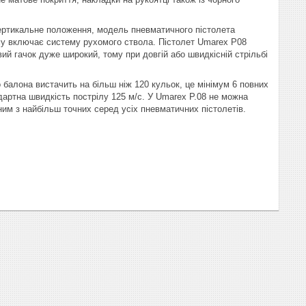
вертикальне положення, модель пневматичного пістолета
зму включає систему рухомого ствола. Пістолет Umarex P08
й гачок дуже широкий, тому при довгій або швидкісній стрільбі
балона вистачить на більш ніж 120 кульок, це мінімум 6 повних
ндартна швидкість пострілу 125 м/с. У Umarex P.08 не можна
им з найбільш точних серед усіх пневматичних пістолетів.