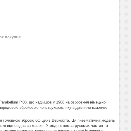
нок покупця
Parabellum P.08, що надійшов у 1908 на озброєння німецької
 передовою збройовою конструкцією, яку відрізняло важливе
.
ався головною зброєю офіцерів Вермахта. Ця пневматична модель
ислі відповідає за масою. У моделі немає рухомих частин та
е матове покриття, накладки на рукоятці також із чорного