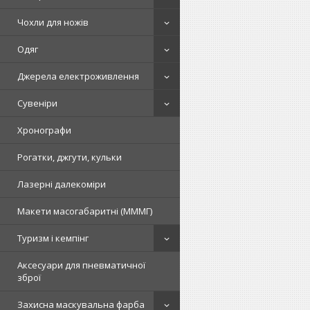
Чохли для ножів
Одяг
Джерела електроживлення
Сувеніри
Хронографи
Рогатки, джгути, кульки
Лазерні далекоміри
Макети масогабаритні (МММГ)
Туризм і кемпінг
Аксесуари для пневматичної
зброї
Захисна маскувальна фарба