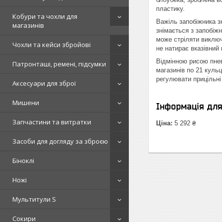
пластику.
Кобури та чохли для
Важіль запобіжника з
магазинів
знімається з запобіж
може стріляти виключ
Чохли та кейси збройові
не натирає вказівний
Відмінною рисою пнев
Патронташі, ремені, підсумки
магазинів по 21 куль
регулювати прицільні
Аксесуари для зброї
Мишени
Інформація дл
Запчастини та витратки
Ціна:
5 292 ₴
Засоби для догляду за зброєю
Біноклі
Ножі
Мультитули S
Сокири