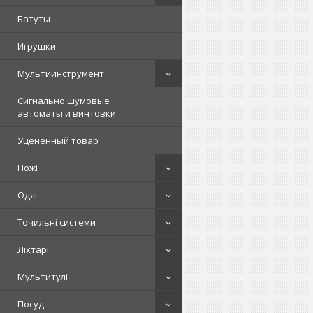
Батуты
Игрушки
Мультиинструмент
Сигнально шумовые
автоматы и винтовки
Уценённый товар
Ножі
Одяг
Точильні системи
Ліхтарі
Мультитулі
Посуд