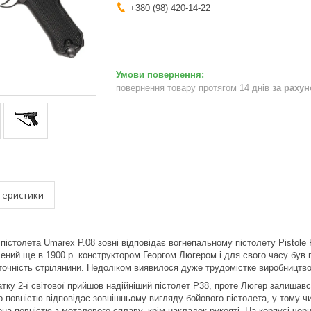
+380 (98) 420-14-22
повернення товару протягом 14 днів
за раху
теристики
істолета Umarex P.08 зовні відповідає вогнепальному пістолету Pistole 
блений ще в 1900 р. конструктором Георгом Люгером і для свого часу був
 точність стрілянини. Недоліком виявилося дуже трудомістке виробництво
атку 2-ї світової прийшов надійніший пістолет P38, проте Люгер залиш
о повністю відповідає зовнішньому вигляду бойового пістолета, у тому ч
на повністю з металевого сплаву, крім накладок рукояті. На корпусі чорн