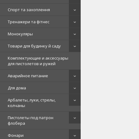
Спорт та захоплення
Тренажери та фітнес
Монокуляры
Товари для будинку й саду
Комплектующие и аксессуары
для пистолетов и ружей
Аварийное питание
Для дома
Арбалеты, луки, стрелы,
колчаны
Пистолеты под патрон
флобера
Фонари