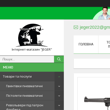
jeger2022@gm
Т
ГОЛОВНА
П
Інтернет-магазин "JEGER"
Товари та послуги
Гвинтівки пневматичні
Пістолети пневматичні
Револьвери під патрон
Флобера