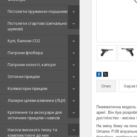
Пістолети пружинно-поршневі
Пістолети стартові (сигнально
шумові)
Кулі, балони СО2
Патрони флобера
Патрони холості, капсулі
Оптичні приціли
Опис
Харак
Коліматорні приціли
Лазерні цілевказівники (ЛЦУ)
Пневматична модель п
Кріплення та аксесуари для
армії. Він був розро
оптичних прицілів і навісів
достоїнство - висока
На зміну йому на поч
Насоси високого тиску та
Umarex P.08 візуальн
комплектуючі до них
блоубека, зроблена во