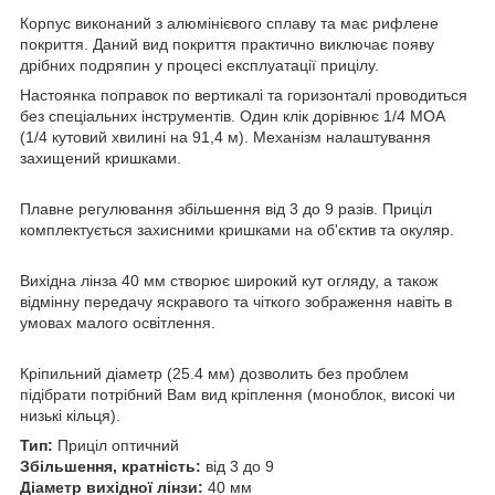
Корпус виконаний з алюмінієвого сплаву та має рифлене
покриття. Даний вид покриття практично виключає появу
дрібних подряпин у процесі експлуатації прицілу.
Настоянка поправок по вертикалі та горизонталі проводиться
без спеціальних інструментів. Один клік дорівнює 1/4 MOA
(1/4 кутовий хвилині на 91,4 м). Механізм налаштування
захищений кришками.
Плавне регулювання збільшення від 3 до 9 разів. Приціл
комплектується захисними кришками на об'єктив та окуляр.
Вихідна лінза 40 мм створює широкий кут огляду, а також
відмінну передачу яскравого та чіткого зображення навіть в
умовах малого освітлення.
Кріпильний діаметр (25.4 мм) дозволить без проблем
підібрати потрібний Вам вид кріплення (моноблок, високі чи
низькі кільця).
Тип:
Приціл оптичний
Збільшення, кратність:
від 3 до 9
Діаметр вихідної лінзи:
40 мм