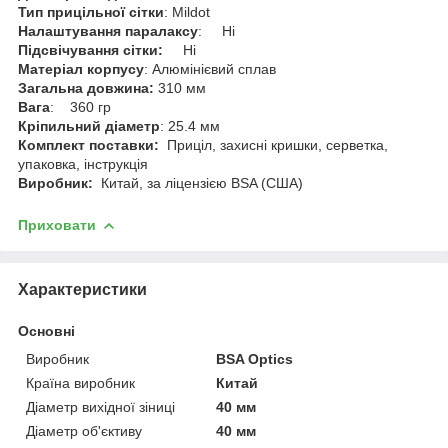
Тип прицільної сітки
: Mildot
Налаштування паралаксу
: Ні
Підсвічування сітки:
Ні
Матеріал корпусу
: Алюмінієвий сплав
Загальна довжина:
310 мм
Вага
: 360 гр
Кріпильний діаметр
: 25.4 мм
Комплект поставки:
Приціл, захисні кришки, серветка,
упаковка, інструкція
Виробник:
Китай, за ліцензією BSA (США)
Приховати
Характеристики
Основні
Виробник
BSA Optics
Країна виробник
Китай
Діаметр вихідної зіниці
40 мм
Діаметр об'єктиву
40 мм