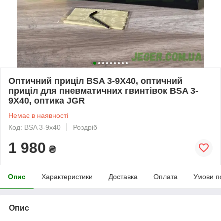
Оптичний приціл BSA 3-9X40, оптичний
приціл для пневматичних гвинтівок BSA 3-
9X40, оптика JGR
Немає в наявності
Код: BSA 3-9x40
Роздріб
1 980
₴
Опис
Характеристики
Доставка
Оплата
Умови п
Опис