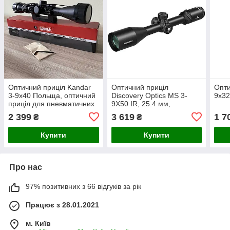
Оптичний приціл Kandar
Оптичний приціл
Опти
3-9x40 Польща, оптичний
Discovery Optics MS 3-
9x3
приціл для пневматичних
9X50 IR, 25.4 мм,
гвинтівок Kandar 3-9x40,
підсвічування (250601)
2 399
3 619
1 7
₴
₴
оптика JGR
Купити
Купити
Про нас
97% позитивних з 66 відгуків за рік
Працює з 28.01.2021
м. Київ