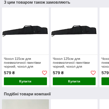
З цим товаром також замовляють
Чохол 115см для
Чохол 125см для
Чохо
пневматичної гвинтівки
пневматичної гвинтівки
пнев
чорний, чохол для
чорний, чохол для
чохо
гвинтівки з оптикою
гвинтівки з оптикою
опти
579
579
579
₴
₴
прицілом, чохол для
прицілом, чохол для
для 
пневматики
пневматики
Купити
Купити
Подібні товари компанії