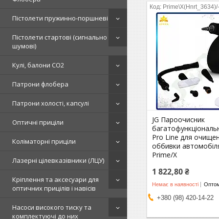
Prime\X(Hnrt_3634)/
Пістолети пружинно-поршневі
Пістолети стартові (сигнально
шумові)
Кулі, балони СО2
Патрони флобера
Патрони холості, капсулі
JG Пароочисник
Оптичні приціли
багатофункціональ
Pro Line для очищен
Коліматорні приціли
оббивки автомобіл
Prime/X
Лазерні цілевказівники (ЛЦУ)
1 822,80 ₴
Кріплення та аксесуари для
Немає в наявності
Оптом
оптичних прицілів і навісів
+380 (98) 420-14-22
Насоси високого тиску та
комплектуючі до них