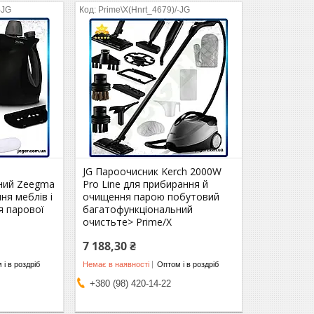
-JG
Prime\X(Hnrt_4679)/-JG
JG Пароочисник Kerch 2000W
ний Zeegma
Pro Line для прибирання й
ня меблів і
очищення парою побутовий
я парової
багатофункціональний
очистьте> Prime/X
7 188,30 ₴
 і в роздріб
Немає в наявності
Оптом і в роздріб
+380 (98) 420-14-22