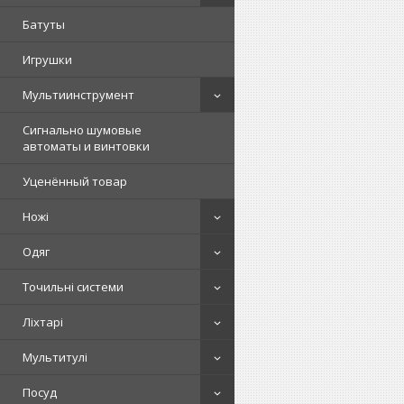
Батуты
Игрушки
Мультиинструмент
Сигнально шумовые
автоматы и винтовки
Уценённый товар
Ножі
Одяг
Точильні системи
Ліхтарі
Мультитулі
Посуд