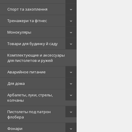
Спорт та захоплення
Тренажери та фітнес
Монокуляры
Товари для будинку й саду
Комплектующие и аксессуары
для пистолетов и ружей
Аварийное питание
Для дома
Арбалеты, луки, стрелы,
колчаны
Пистолеты под патрон
флобера
Фонари