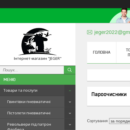
jeger2022@gm
Т
ГОЛОВНА
П
Інтернет-магазин "JEGER"
Товари та послуги
Пароочисники
Гвинтівки пневматичні
Пістолети пневматичні
Револьвери під патрон
Флобера