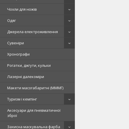
Чохли для ножів
Одяг
Джерела електроживлення
Сувеніри
Хронографи
Рогатки, джгути, кульки
Лазерні далекоміри
Макети масогабаритні (МММГ)
Туризм і кемпінг
Аксесуари для пневматичної
зброї
Захисна маскувальна фарба