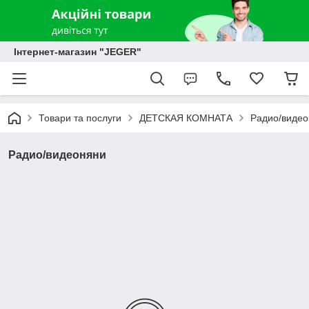
Інтернет-магазин "JEGER"
Товари та послуги
ДЕТСКАЯ КОМНАТА
Радио/виде
Радио/видеоняни