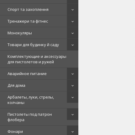
Спорт та захоплення
Тренажери та фітнес
Монокуляры
Товари для будинку й саду
Комплектующие и аксессуары
для пистолетов и ружей
Аварийное питание
Для дома
Арбалеты, луки, стрелы,
колчаны
Пистолеты под патрон
флобера
Фонари