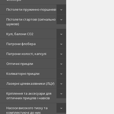
Пістолети пружинно-поршневі
Пістолети стартові (сигнально
шумові)
Кулі, балони СО2
Патрони флобера
Патрони холості, капсулі
Оптичні приціли
Коліматорні приціли
Лазерні цілевказівники (ЛЦУ)
Кріплення та аксесуари для
оптичних прицілів і навісів
Насоси високого тиску та
комплектуючі до них