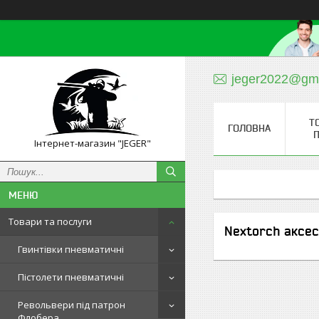
jeger2022@gm
Т
ГОЛОВНА
П
Інтернет-магазин "JEGER"
Товари та послуги
Nextorch аксе
Гвинтівки пневматичні
Пістолети пневматичні
Револьвери під патрон
Флобера