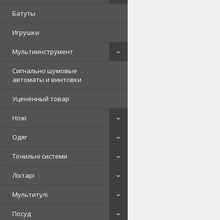
Батуты
Игрушки
Мультиинструмент
Сигнально шумовые
автоматы и винтовки
Уценённый товар
Ножі
Одяг
Точильні системи
Ліхтарі
Мультитулі
Посуд