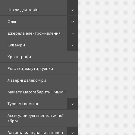
Чохли для ножів
Одяг
Джерела електроживлення
Сувеніри
Хронографи
Рогатки, джгути, кульки
Лазерні далекоміри
Макети масогабаритні (МММГ)
Туризм і кемпінг
Аксесуари для пневматичної
зброї
Захисна маскувальна фарба