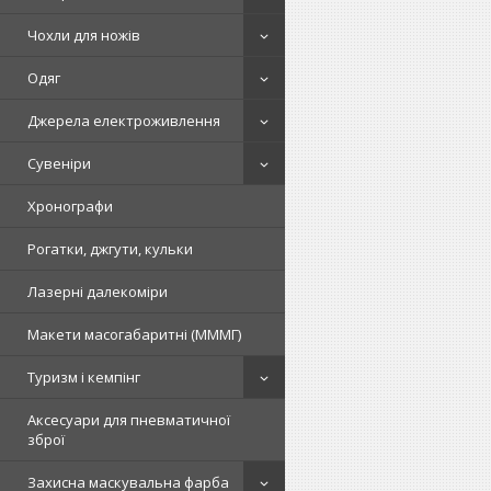
Чохли для ножів
Одяг
Джерела електроживлення
Сувеніри
Хронографи
Рогатки, джгути, кульки
Лазерні далекоміри
Макети масогабаритні (МММГ)
Туризм і кемпінг
Аксесуари для пневматичної
зброї
Захисна маскувальна фарба