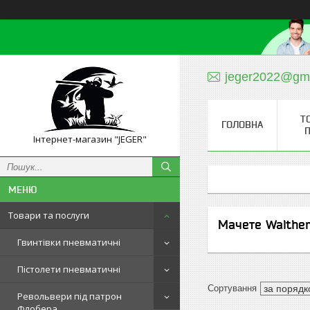
jeger2022@gm
Т
ГОЛОВНА
П
Інтернет-магазин "JEGER"
Товари та послуги
Мачете Walthe
Гвинтівки пневматичні
Пістолети пневматичні
Револьвери під патрон
Флобера