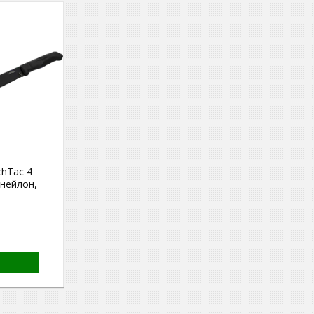
chTac 4
 нейлон,