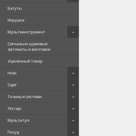
Батуты
Игрушки
Мультиинструмент
Сигнально шумовые
автоматы и винтовки
Уценённый товар
Ножі
Одяг
Точильні системи
Ліхтарі
Мультитулі
Посуд