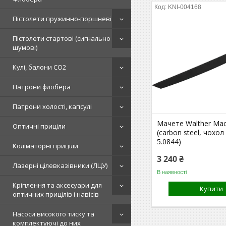
KNI-004168
Пістолети пружинно-поршневі
Пістолети стартові (сигнально
шумові)
Кулі, балони СО2
Патрони флобера
Патрони холості, капсулі
Мачете Walther Ma
Оптичні приціли
(carbon steel, чохол
5.0844)
Коліматорні приціли
3 240 ₴
Лазерні цілевказівники (ЛЦУ)
В наявності
Кріплення та аксесуари для
Купити
оптичних прицілів і навісів
Насоси високого тиску та
комплектуючі до них