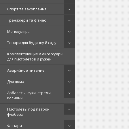
Спорт та захоплення
Тренажери та фітнес
Монокуляры
Товари для будинку й саду
Комплектующие и аксессуары
для пистолетов и ружей
Аварийное питание
Для дома
Арбалеты, луки, стрелы,
колчаны
Пистолеты под патрон
флобера
Фонари