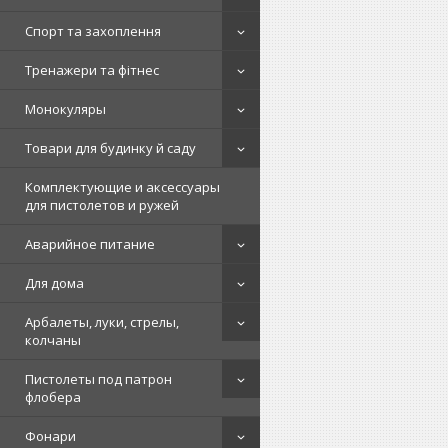
Спорт та захоплення
Тренажери та фітнес
Монокуляры
Товари для будинку й саду
Комплектующие и аксессуары
для пистолетов и ружей
Аварийное питание
Для дома
Арбалеты, луки, стрелы,
колчаны
Пистолеты под патрон
флобера
Фонари