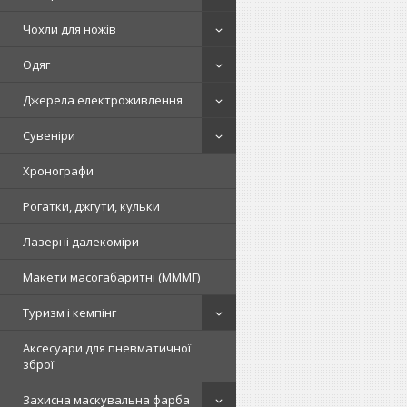
Чохли для ножів
Одяг
Джерела електроживлення
Сувеніри
Хронографи
Рогатки, джгути, кульки
Лазерні далекоміри
Макети масогабаритні (МММГ)
Туризм і кемпінг
Аксесуари для пневматичної
зброї
Захисна маскувальна фарба