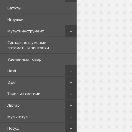
Батуты
Игрушки
Мультиинструмент
Сигнально шумовые
автоматы и винтовки
Уценённый товар
Ножі
Одяг
Точильні системи
Ліхтарі
Мультитулі
Посуд