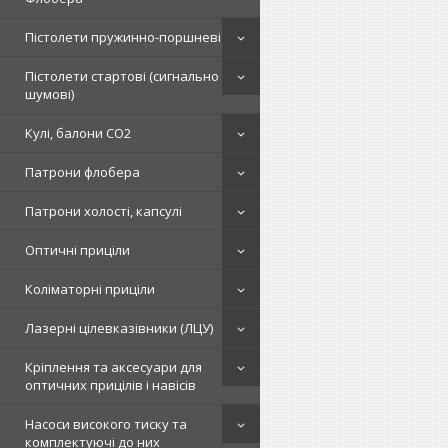
Пістолети пружинно-поршневі
Пістолети стартові (сигнально
шумові)
Кулі, балони СО2
Патрони флобера
Патрони холості, капсулі
Оптичні приціли
Коліматорні приціли
Лазерні цілевказівники (ЛЦУ)
Кріплення та аксесуари для
оптичних прицілів і навісів
Насоси високого тиску та
комплектуючі до них