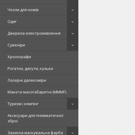
Чохли для ножів
Одяг
Джерела електроживлення
Сувеніри
Хронографи
Рогатки, джгути, кульки
Лазерні далекоміри
Макети масогабаритні (МММГ)
Туризм і кемпінг
Аксесуари для пневматичної
зброї
Захисна маскувальна фарба