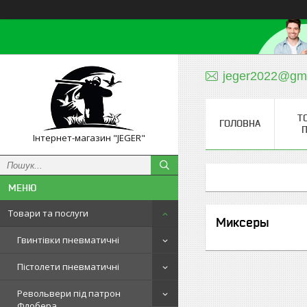
jeger2022@gm
Т
ГОЛОВНА
П
Інтернет-магазин "JEGER"
Товари та послуги
Миксеры
Гвинтівки пневматичні
Пістолети пневматичні
Револьвери під патрон
Флобера