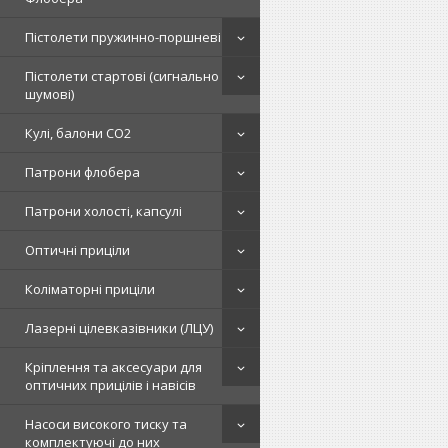
Пістолети пружинно-поршневі
Пістолети стартові (сигнально
шумові)
Кулі, балони СО2
Патрони флобера
Патрони холості, капсулі
Оптичні приціли
Коліматорні приціли
Лазерні цілевказівники (ЛЦУ)
Кріплення та аксесуари для
оптичних прицілів і навісів
Насоси високого тиску та
комплектуючі до них