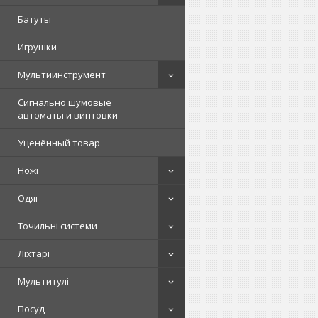
Батуты
Игрушки
Мультиинструмент
Сигнально шумовые
автоматы и винтовки
Уценённый товар
Ножі
Одяг
Точильні системи
Ліхтарі
Мультитулі
Посуд