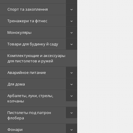
Спорт та захоплення
Тренажери та фітнес
Монокуляры
Товари для будинку й саду
Комплектующие и аксессуары
для пистолетов и ружей
Аварийное питание
Для дома
Арбалеты, луки, стрелы,
колчаны
Пистолеты под патрон
флобера
Фонари