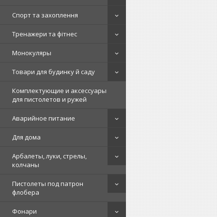
Спорт та захоплення
Тренажери та фітнес
Монокуляры
Товари для будинку й саду
Комплектующие и аксессуары
для пистолетов и ружей
Аварийное питание
Для дома
Арбалеты, луки, стрелы,
колчаны
Пистолеты под патрон
флобера
Фонари