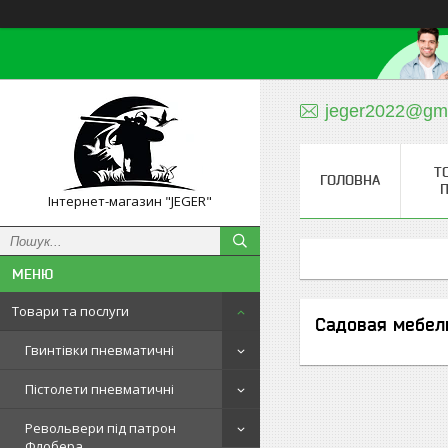
jeger2022@gm
Т
ГОЛОВНА
П
Інтернет-магазин "JEGER"
Товари та послуги
Садовая мебел
Гвинтівки пневматичні
Пістолети пневматичні
Револьвери під патрон
Флобера