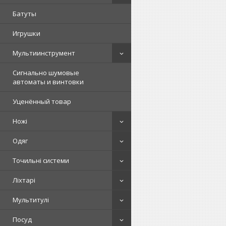
Батуты
Игрушки
Мультиинструмент
Сигнально шумовые
автоматы и винтовки
Уценённый товар
Ножі
Одяг
Точильні системи
Ліхтарі
Мультитулі
Посуд