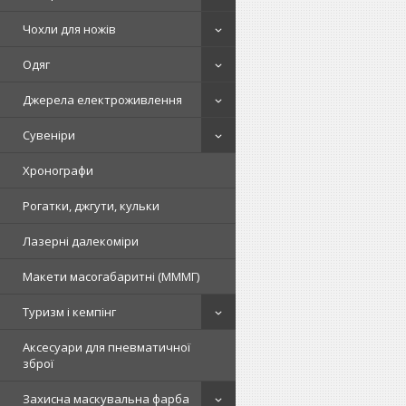
Чохли для ножів
Одяг
Джерела електроживлення
Сувеніри
Хронографи
Рогатки, джгути, кульки
Лазерні далекоміри
Макети масогабаритні (МММГ)
Туризм і кемпінг
Аксесуари для пневматичної
зброї
Захисна маскувальна фарба