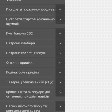
Пістолети пружинно-поршневі
Пістолети стартові (сигнально
шумові)
Кулі, балони СО2
Патрони флобера
Патрони холості, капсулі
Оптичні приціли
Коліматорні приціли
Лазерні цілевказівники (ЛЦУ)
Кріплення та аксесуари для
оптичних прицілів і навісів
Насоси високого тиску та
комплектуючі до них