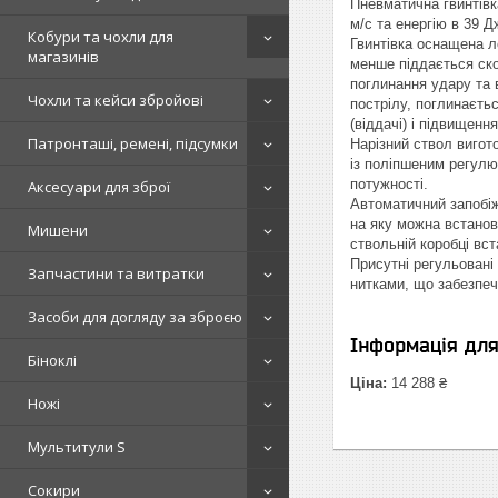
Пневматична гвинтівк
м/с та енергію в 39 
Кобури та чохли для
Гвинтівка оснащена л
магазинів
менше піддається ско
поглинання удару та в
Чохли та кейси збройові
пострілу, поглинаєть
(віддачі) і підвищення
Патронташі, ремені, підсумки
Нарізний ствол вигот
із поліпшеним регулю
потужності.
Аксесуари для зброї
Автоматичний запобіж
на яку можна встанов
Мишени
ствольній коробці вс
Присутні регульовані
Запчастини та витратки
нитками, що забезпеч
Засоби для догляду за зброєю
Інформація дл
Біноклі
Ціна:
14 288 ₴
Ножі
Мультитули S
Сокири