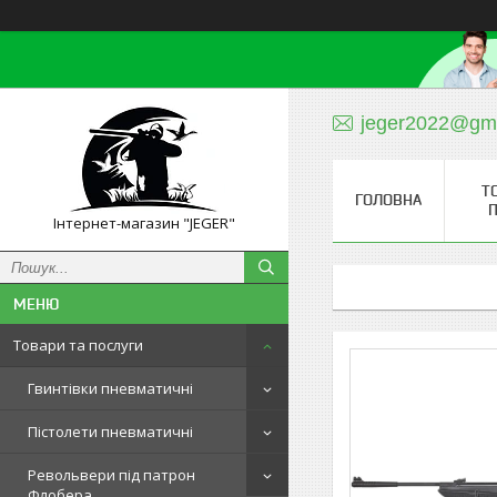
jeger2022@gm
Т
ГОЛОВНА
П
Інтернет-магазин "JEGER"
Товари та послуги
Гвинтівки пневматичні
Пістолети пневматичні
Револьвери під патрон
Флобера