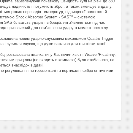
ptima, забезпечуючи початкову швидкість кулі на рівні до 380
щує надійність і потужність зброї, а також зменшує віддачу.
їться різких перепадів температур, підвищеної вологості й
 системою Shock Absorber System - SAS™ – системою
 SAS більшість ударів і вібрацій, які з'являються під час
лада призначений для пом'якшення удару в момент пострілу
а оснащена новим ударно-спусковим механізмом Quattro Trigger
ка і зусилля спуска, що дуже важливо для гвинтівки такої
ці розташована планка типу Ластівчин хвіст і Weaver/Picatinny,
оптичним прицілом (не входить в комплект) була стабільною, на
ється внаслідок віддачі.
тю регулювання по горизонталі та вертикалі і фібро-оптичними