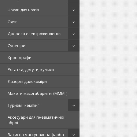
Чохли для ножів
Одяг
Джерела електроживлення
Сувеніри
Хронографи
Рогатки, джгути, кульки
Лазерні далекоміри
Макети масогабаритні (МММГ)
Туризм і кемпінг
Аксесуари для пневматичної
зброї
Захисна маскувальна фарба