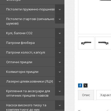
Пістолети пружинно-поршневі
Пістолети стартові (сигнально
шумові)
Кулі, балони СО2
Патрони флобера
Патрони холості, капсулі
Оптичні приціли
Коліматорні приціли
Лазерні цілевказівники (ЛЦУ)
Кріплення та аксесуари для
Опис
Харак
оптичних прицілів і навісів
Насоси високого тиску та
комплектуючі до них