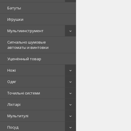
Батуты
Игрушки
Мультиинструмент
Сигнально шумовые
автоматы и винтовки
Уценённый товар
Ножі
Одяг
Точильні системи
Ліхтарі
Мультитулі
Посуд