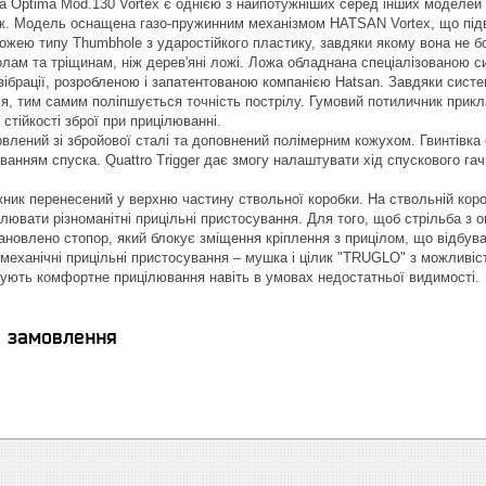
а Optima Mod.130 Vortex є однією з найпотужніших серед інших моделей O
Дж. Модель оснащена газо-пружинним механізмом HATSAN Vortex, що підви
ожею типу Thumbhole з ударостійкого пластику, завдяки якому вона не бо
лам та тріщинам, ніж дерев'яні ложі. Ложа обладнана спеціалізованою
ібрації, розробленою і запатентованою компанією Hatsan. Завдяки системі
ся, тим самим поліпшується точність пострілу. Гумовий потиличник прик
 стійкості зброї при прицілюванні.
овлений зі збройової сталі та доповнений полімерним кожухом. Гвинтівк
ванням спуска. Quattro Trigger дає змогу налаштувати хід спускового гач
ник перенесений у верхню частину ствольної коробки. На ствольній короб
лювати різноманітні прицільні пристосування. Для того, щоб стрільба з 
тановлено стопор, який блокує зміщення кріплення з прицілом, що відбува
 механічні прицільні пристосування – мушка і цілик "TRUGLO" з можливіс
ують комфортне прицілювання навіть в умовах недостатньої видимості.
я замовлення