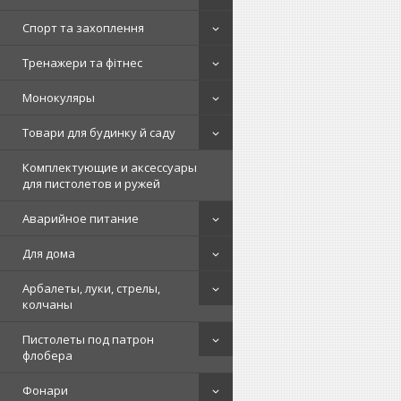
Спорт та захоплення
Тренажери та фітнес
Монокуляры
Товари для будинку й саду
Комплектующие и аксессуары
для пистолетов и ружей
Аварийное питание
Для дома
Арбалеты, луки, стрелы,
колчаны
Пистолеты под патрон
флобера
Фонари