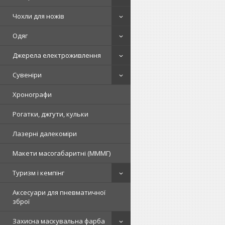
Чохли для ножів
Одяг
Джерела електроживлення
Сувеніри
Хронографи
Рогатки, джгути, кульки
Лазерні далекоміри
Макети масогабаритні (МММГ)
Туризм і кемпінг
Аксесуари для пневматичної
зброї
Захисна маскувальна фарба