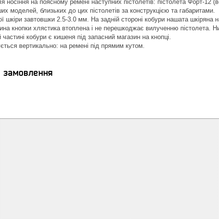
я носіння на поясному ремені наступних пістолетів: пістолета Форт-12 (в
ших моделей, близьких до цих пістолетів за конструкцією та габаритами.
ої шкіри завтовшки 2.5-3.0 мм. На задній стороні кобури нашата шкірян
ина кнопки хлястика втоплена і не перешкоджає вилученню пістолета. Ниж
 частині кобури є кишеня під запасний магазин на кнопці.
ується вертикально: на ремені під прямим кутом.
я замовлення