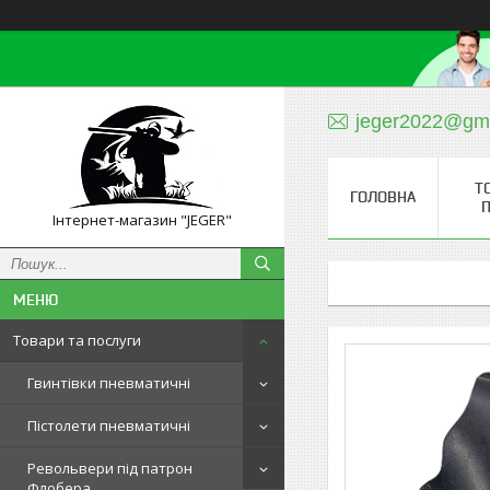
jeger2022@gm
Т
ГОЛОВНА
П
Інтернет-магазин "JEGER"
Товари та послуги
Гвинтівки пневматичні
Пістолети пневматичні
Револьвери під патрон
Флобера