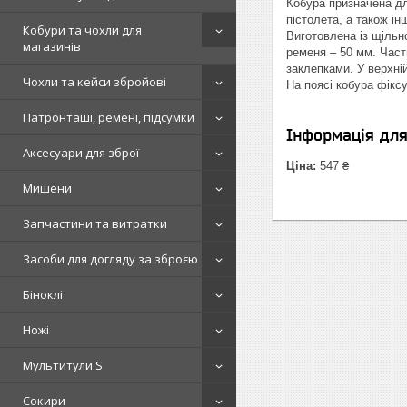
Кобура призначена дл
пістолета, а також ін
Кобури та чохли для
Виготовлена із щільн
магазинів
ременя – 50 мм. Част
заклепками. У верхній
Чохли та кейси збройові
На поясі кобура фікс
Патронташі, ремені, підсумки
Інформація дл
Аксесуари для зброї
Ціна:
547 ₴
Мишени
Запчастини та витратки
Засоби для догляду за зброєю
Біноклі
Ножі
Мультитули S
Сокири