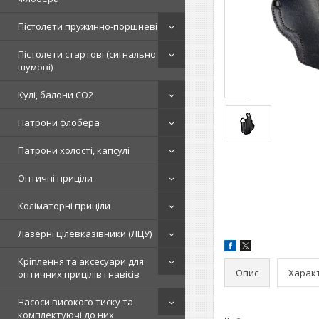
Пістолети пружинно-поршневі
Пістолети стартові (сигнально
шумові)
Кулі, балони СО2
Патрони флобера
Патрони холості, капсулі
Оптичні приціли
Коліматорні приціли
Лазерні цілевказівники (ЛЦУ)
Кріплення та аксесуари для
Опис
Харак
оптичних прицілів і навісів
Насоси високого тиску та
комплектуючі до них