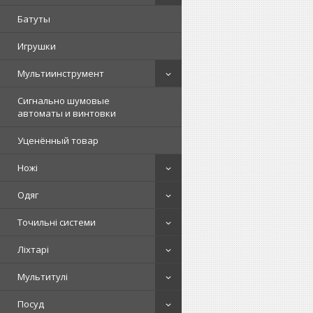
Батуты
Игрушки
Мультиинструмент
Сигнально шумовые
автоматы и винтовки
Уценённый товар
Ножі
Одяг
Точильні системи
Ліхтарі
Мультитулі
Посуд