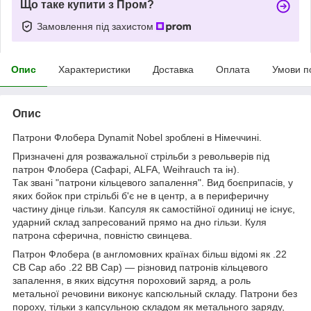
Що таке купити з Пром?
Замовлення під захистом
Опис
Характеристики
Доставка
Оплата
Умови п
Опис
Патрони Флобера Dynamit Nobel зроблені в Німеччині.
Призначені для розважальної стрільби з револьверів під
патрон Флобера (Сафарі, ALFA, Weihrauch та ін).
Так звані "патрони кільцевого запалення". Вид боєприпасів, у
яких бойок при стрільбі б'є не в центр, а в периферичну
частину дінце гільзи. Капсуля як самостійної одиниці не існує,
ударний склад запресований прямо на дно гільзи. Куля
патрона сферична, повністю свинцева.
Патрон Флобера (в англомовних країнах більш відомі як .22
CB Cap або .22 BB Cap) — різновид патронів кільцевого
запалення, в яких відсутня пороховий заряд, а роль
метальної речовини виконує капсюльный складу. Патрони без
пороху, тільки з капсульною складом як метального заряду,