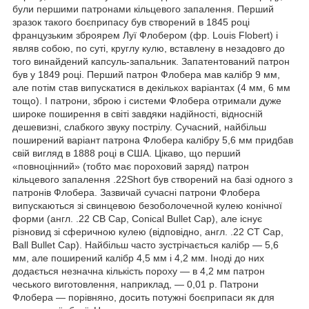
були першими патронами кільцевого запалення. Перший
зразок такого боєприпасу був створений в 1845 році
французьким зброярем Луї Флобером (фр. Louis Flobert) і
являв собою, по суті, круглу кулю, вставлену в незадовго до
того винайдений капсуль-запальник. Запатентований патрон
був у 1849 році. Перший патрон Флобера мав калібр 9 мм,
але потім став випускатися в декількох варіантах (4 мм, 6 мм
тощо). І патрони, зброю і системи Флобера отримали дуже
широке поширення в світі завдяки надійності, відносній
дешевизні, слабкого звуку пострілу. Сучасний, найбільш
поширений варіант патрона Флобера калібру 5,6 мм придбав
свій вигляд в 1888 році в США. Цікаво, що перший
«повноцінний» (тобто має пороховий заряд) патрон
кільцевого запалення .22Short був створений на базі одного з
патронів Флобера. Зазвичай сучасні патрони Флобера
випускаються зі свинцевою безоболочечной кулею конічної
форми (англ. .22 СВ Сар, Conical Bullet Cap), але існує
різновид зі сферичною кулею (відповідно, англ. .22 СТ Сар,
Ball Bullet Cap). Найбільш часто зустрічається калібр — 5,6
мм, але поширений калібр 4,5 мм і 4,2 мм. Іноді до них
додається незначна кількість пороху — в 4,2 мм патрон
чеського виготовлення, наприклад, — 0,01 р. Патрони
Флобера — порівняно, досить потужні боєприпаси як для