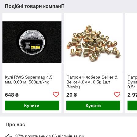
Подібні товари компанії
Кулі RWS Supermag 4.5
Патрон Флобера Sellier &
Пат
мм, 0.60 м, 500шт/кпк
Bellot 4.0мм, 0.5г, 1шт
Dyna
(Чехія)
0.5г
648
20
2 9
₴
₴
Купити
Купити
Про нас
97% позитивних з 66 відгуків за рік