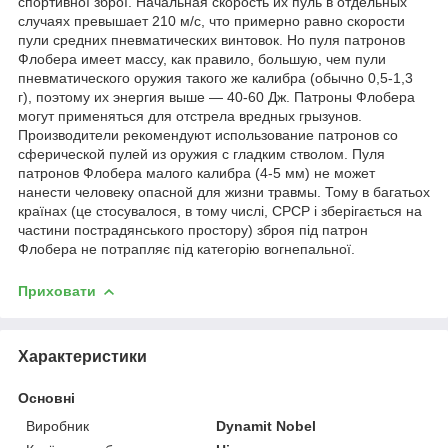
спортивної зброї. Начальная скорость их пуль в отдельных
случаях превышает 210 м/с, что примерно равно скорости
пули средних пневматических винтовок. Но пуля патронов
Флобера имеет массу, как правило, большую, чем пули
пневматического оружия такого же калибра (обычно 0,5-1,3
г), поэтому их энергия выше — 40-60 Дж. Патроны Флобера
могут применяться для отстрела вредных грызунов.
Производители рекомендуют использование патронов со
сферической пулей из оружия с гладким стволом. Пуля
патронов Флобера малого калибра (4-5 мм) не может
нанести человеку опасной для жизни травмы. Тому в багатьох
країнах (це стосувалося, в тому числі, СРСР і зберігається на
частини пострадянського простору) зброя під патрон
Флобера не потрапляє під категорію вогнепальної.
Приховати
Характеристики
Основні
Виробник
Dynamit Nobel