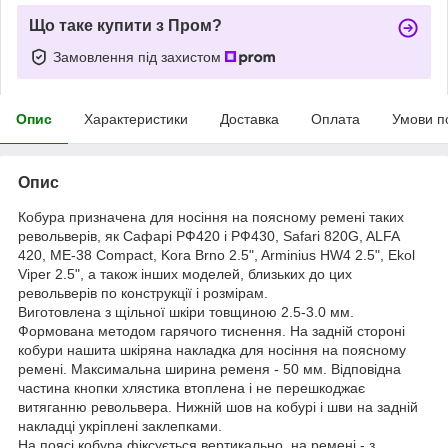
Що таке купити з Пром?
Замовлення під захистом
Опис
Характеристики
Доставка
Оплата
Умови п
Опис
Кобура призначена для носіння на поясному ремені таких
револьверів, як Сафарі РФ420 і РФ430, Safari 820G, ALFA
420, ME-38 Compact, Kora Brno 2.5", Arminius HW4 2.5", Ekol
Viper 2.5", а також інших моделей, близьких до цих
револьверів по конструкції і розмірам.
Виготовлена з щільної шкіри товщиною 2.5-3.0 мм.
Формована методом гарячого тиснення. На задній стороні
кобури нашита шкіряна накладка для носіння на поясному
ремені. Максимальна ширина ременя - 50 мм. Відповідна
частина кнопки хлястика втоплена і не перешкоджає
витяганню револьвера. Нижній шов на кобурі і шви на задній
накладці укріплені заклепками.
На поясі кобура фіксується вертикально, на ремені - з