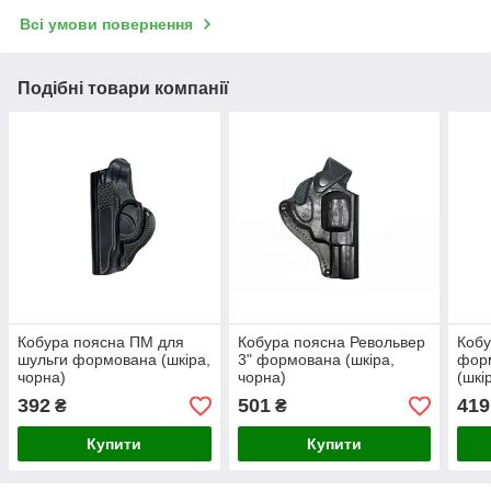
Всі умови повернення
Подібні товари компанії
Кобура поясна ПМ для
Кобура поясна Револьвер
Кобу
шульги формована (шкіра,
3" формована (шкіра,
форм
чорна)
чорна)
(шкі
392
501
419
₴
₴
Купити
Купити