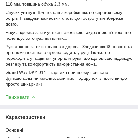
118 мм, товщина обуха 2,3 мм.
Спуски увігнуті. Вже в стані з коробки ніж по-справжньому
острів. І, завдяки дамаській сталі, цю гостроту він збереже
довго.
Ріжуча кромка закінчується невеликою, акуратною п'ятою, що
полегшує заточування клинка.
Рукоятка ножа виготовлена з дерева. Завдяки своїй повноті та
ергономічності вона чудово сидить у руці. Больстер
переходить у надійний упор для руки, що ще більше підвищує
безпеку та комфортність використання ножа.
Grand Way DKY 014 – гарний і при цьому повністю
функціональний мисливський ніж. Подарунок із нього вийде
просто шикарний!
Приховати
Характеристики
Основні