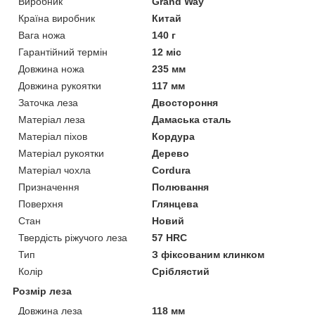
Виробник
Grand Way
Країна виробник
Китай
Вага ножа
140 г
Гарантійний термін
12 міс
Довжина ножа
235 мм
Довжина рукоятки
117 мм
Заточка леза
Двостороння
Матеріал леза
Дамаська сталь
Матеріал піхов
Кордура
Матеріал рукоятки
Дерево
Матеріал чохла
Cordura
Призначення
Полювання
Поверхня
Глянцева
Стан
Новий
Твердість ріжучого леза
57 HRC
Тип
З фіксованим клинком
Колір
Сріблястий
Розмір леза
Довжина леза
118 мм