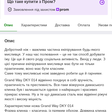
Що таке купити з Пром?
Замовлення під захистом
Опис
Характеристики
Доставка
Оплата
Умови п
Опис
Добротний ніж – важлива частина екіпірування будь-якого
мисливця. У наш час полювання – це не так спосіб добувати
їжу. Це ще й свого роду соціальна активність. Вихід у люди. З
цієї причини екіпірування мисливця має бути не тільки
практичним, воно має бути класним.
Саме тому мисливські ножі заведено робити ще й гарними.
Grand Way DKY 014 відмінно поєднує в собі зручність,
практичність та престижність. Все-таки візерунок дамаського
клинка був і залишається однією з найкращих і красивих
прикрас клинка. Ну а те що дамаська сталь має відмінні ріжучі
якості і високу міцність
Характеристики ножа Grand Way DKY 014
Форма клинка – класична, із прямим обухом. Довжина клинка