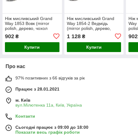
Ніж мисливський Grand
Ніж мисливський Grand
Ніж 
Way 1853 Вовк (mirror
Way 1854-2 Ведмідь
Way 
polish, дерево, чохол
(mirror polish, дерево,
poli
шкіра)
чохол штучна шкіра)
шкір
902
1 128
902
₴
₴
Купити
Купити
Про нас
97% позитивних з 66 відгуків за рік
Працює з 28.01.2021
м. Київ
вул.Мілютенка 11а, Київ, Україна
Контакти
Сьогодні працює з 09:00 до 18:00
Показати весь графік роботи