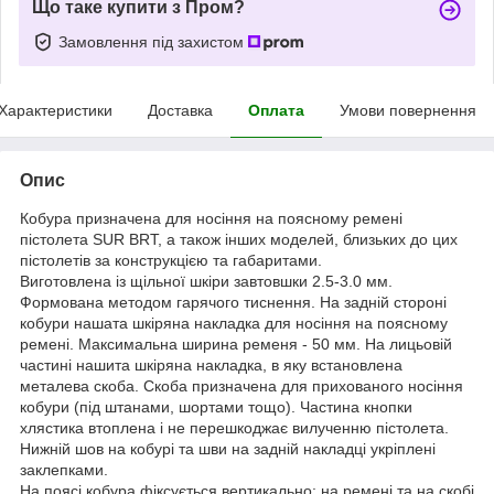
Що таке купити з Пром?
Замовлення під захистом
Характеристики
Доставка
Оплата
Умови повернення
Опис
Кобура призначена для носіння на поясному ремені
пістолета SUR BRT, а також інших моделей, близьких до цих
пістолетів за конструкцією та габаритами.
Виготовлена із щільної шкіри завтовшки 2.5-3.0 мм.
Формована методом гарячого тиснення. На задній стороні
кобури нашата шкіряна накладка для носіння на поясному
ремені. Максимальна ширина ременя - 50 мм. На лицьовій
частині нашита шкіряна накладка, в яку встановлена
металева скоба. Скоба призначена для прихованого носіння
кобури (під штанами, шортами тощо). Частина кнопки
хлястика втоплена і не перешкоджає вилученню пістолета.
Нижній шов на кобурі та шви на задній накладці укріплені
заклепками.
На поясі кобура фіксується вертикально: на ремені та на скобі