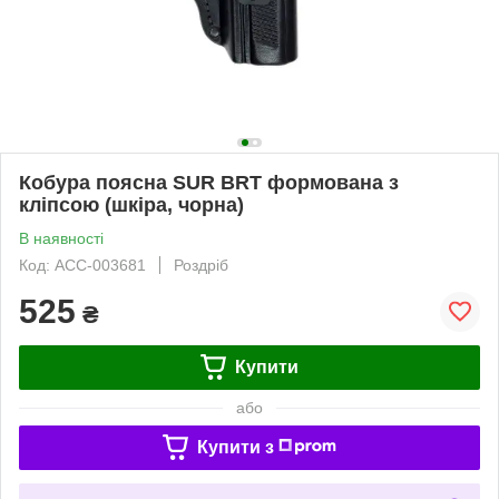
Кобура поясна SUR BRT формована з
кліпсою (шкіра, чорна)
В наявності
Код: ACC-003681
Роздріб
525
₴
Купити
або
Купити з