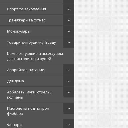
Спорт та захоплення
Тренажери та фітнес
Монокуляры
Товари для будинку й саду
Комплектующие и аксессуары
для пистолетов и ружей
Аварийное питание
Для дома
Арбалеты, луки, стрелы,
колчаны
Пистолеты под патрон
флобера
Фонари