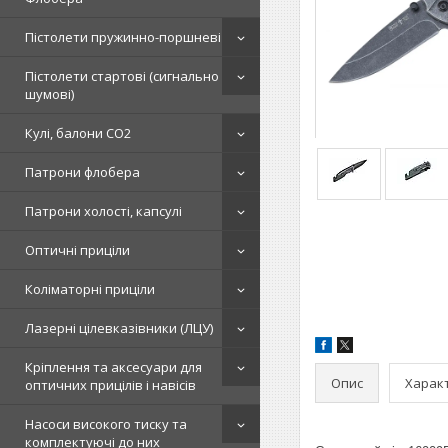
Пістолети пружинно-поршневі
Пістолети стартові (сигнально
шумові)
Кулі, балони СО2
Патрони флобера
Патрони холості, капсулі
Оптичні приціли
Коліматорні приціли
Лазерні цілевказівники (ЛЦУ)
Кріплення та аксесуари для
Опис
Харак
оптичних прицілів і навісів
Насоси високого тиску та
комплектуючі до них