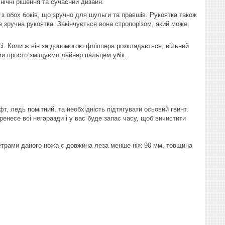
нічні рішення та сучасний дизайн.
з обох боків, що зручно для шульги та правшів. Рукоятка також
е зручна рукоятка. Закінчується вона стропорізом, який може
сі. Коли ж він за допомогою фліппера розкладається, вільний
 ми просто зміщуємо лайнер пальцем убік.
, ледь помітний, та необхідність підтягувати осьовий гвинт.
енесе всі негаразди і у вас буде запас часу, щоб вичистити
етрами даного ножа є довжина леза менше ніж 90 мм, товщина