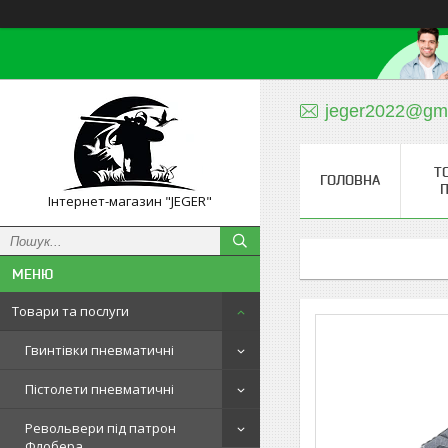
jeger2022@gm
Т
ГОЛОВНА
П
Інтернет-магазин "JEGER"
Товари та послуги
Гвинтівки пневматичні
Пістолети пневматичні
Револьвери під патрон
Флобера