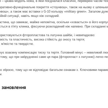
 – цікава модель ножа, в якій поєдналася класичні, перевірені часом тех
ративно-функціональне покриття «стоунвош», також на ньому є шпеньки 
нвош», а також має вставки з G-10 кольору «military green». Загалом дуж
йній ситуації, навіть якщо ніж складний.
астина, що замикає, майже непомітна, оскільки «ховається» в його корпу
ється в п'яту клинка, фіксуючи розкладений ніж напевно. При складанні
ористовуються фторопластова та латунна шайби, і невипадково:
зкість та пластичність, висока стійкість до зносу та тертя;
 м'якістю та твердістю.
чує взаємну компенсацію тиску та тертя. Головний мінус – невеликий люфт
тому, що при забрудненні саме ця пара (фторопласт з латунню) легко пер
ю зброєю, тому що не відповідає багатьом ознакам х. Ключовими парам
м.
я замовлення