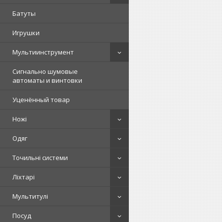
Батуты
Игрушки
Мультиинструмент
Сигнально шумовые
автоматы и винтовки
Уценённый товар
Ножі
Одяг
Точильні системи
Ліхтарі
Мультитулі
Посуд