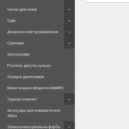
Чохли для ножів
Одяг
Джерела електроживлення
Сувеніри
Хронографи
Рогатки, джгути, кульки
Лазерні далекоміри
Макети масогабаритні (МММГ)
Туризм і кемпінг
Аксесуари для пневматичної
зброї
Захисна маскувальна фарба