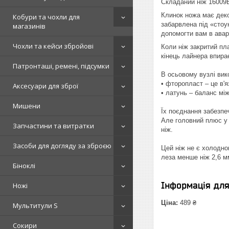
Складаний ніж 16009B
Клинок ножа має деко
Кобури та чохли для
забарвлена під «стоу
магазинів
допомогти вам в аварі
Чохли та кейси збройові
Коли ніж закритий пл
кінець лайнера впира
Патронташі, ремені, підсумки
В осьовому вузлі вик
• фторопласт – це в'я
Аксесуари для зброї
• латунь – баланс між
Мишени
Їх поєднання забезпе
Але головний плюс у 
Запчастини та витратки
ніж.
Засоби для догляду за зброєю
Цей ніж не є холодно
леза менше ніж 2,6 м
Біноклі
Інформація дл
Ножі
Ціна:
489 ₴
Мультитули S
Сокири