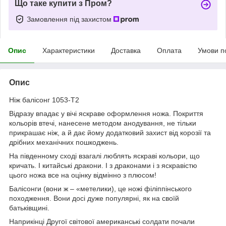
Що таке купити з Пром?
Замовлення під захистом
Опис
Характеристики
Доставка
Оплата
Умови п
Опис
Ніж балісонг 1053-T2
Відразу впадає у вічі яскраве оформлення ножа. Покриття
кольорів втечі, нанесене методом анодування, не тільки
прикрашає ніж, а й дає йому додатковий захист від корозії та
дрібних механічних пошкоджень.
На південному сході взагалі люблять яскраві кольори, що
кричать. І китайські дракони. І з драконами і з яскравістю
цього ножа все на оцінку відмінно з плюсом!
Балісонги (вони ж – «метелики), це ножі філіппінського
походження. Вони досі дуже популярні, як на своїй
батьківщині.
Наприкінці Другої світової американські солдати почали