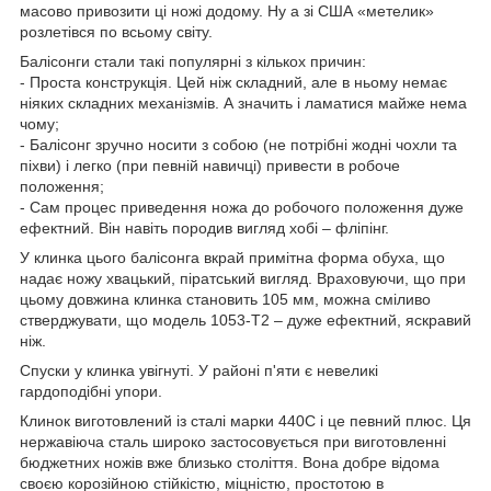
масово привозити ці ножі додому. Ну а зі США «метелик»
розлетівся по всьому світу.
Балісонги стали такі популярні з кількох причин:
- Проста конструкція. Цей ніж складний, але в ньому немає
ніяких складних механізмів. А значить і ламатися майже нема
чому;
- Балісонг зручно носити з собою (не потрібні жодні чохли та
піхви) і легко (при певній навичці) привести в робоче
положення;
- Сам процес приведення ножа до робочого положення дуже
ефектний. Він навіть породив вигляд хобі – фліпінг.
У клинка цього балісонга вкрай примітна форма обуха, що
надає ножу хвацький, піратський вигляд. Враховуючи, що при
цьому довжина клинка становить 105 мм, можна сміливо
стверджувати, що модель 1053-T2 – дуже ефектний, яскравий
ніж.
Спуски у клинка увігнуті. У районі п'яти є невеликі
гардоподібні упори.
Клинок виготовлений із сталі марки 440С і це певний плюс. Ця
нержавіюча сталь широко застосовується при виготовленні
бюджетних ножів вже близько століття. Вона добре відома
своєю корозійною стійкістю, міцністю, простотою в