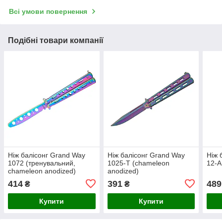
Всі умови повернення
Подібні товари компанії
Ніж балісонг Grand Way
Ніж балісонг Grand Way
Ніж 
1072 (тренувальний,
1025-T (chameleon
12-A
chameleon anodized)
anodized)
414
391
489
₴
₴
Купити
Купити