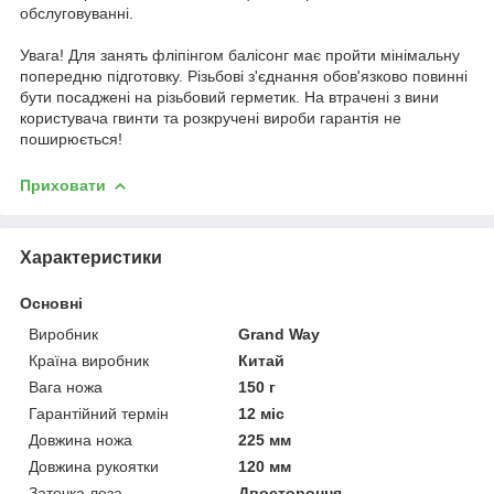
обслуговуванні.
Увага! Для занять фліпінгом балісонг має пройти мінімальну
попередню підготовку. Різьбові з'єднання обов'язково повинні
бути посаджені на різьбовий герметик. На втрачені з вини
користувача гвинти та розкручені вироби гарантія не
поширюється!
Приховати
Характеристики
Основні
Виробник
Grand Way
Країна виробник
Китай
Вага ножа
150 г
Гарантійний термін
12 міс
Довжина ножа
225 мм
Довжина рукоятки
120 мм
Заточка леза
Двостороння