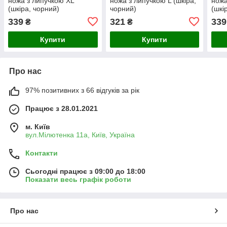
ножа з липучкою XL
ножа з липучкою L (шкіра,
ножа
(шкіра, чорний)
чорний)
(шкі
339
321
339
₴
₴
Купити
Купити
Про нас
97% позитивних з 66 відгуків за рік
Працює з 28.01.2021
м. Київ
вул.Мілютенка 11а, Київ, Україна
Контакти
Сьогодні працює з 09:00 до 18:00
Показати весь графік роботи
Про нас