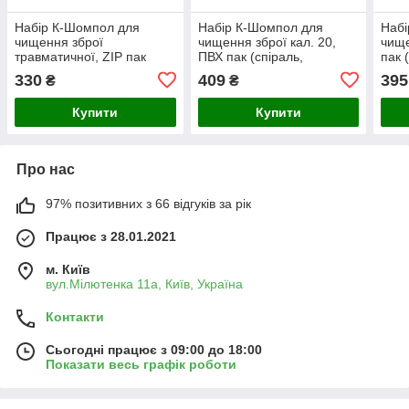
Набір К-Шомпол для
Набір К-Шомпол для
Набі
чищення зброї
чищення зброї кал. 20,
чище
травматичної, ZIP пак
ПВХ пак (спіраль,
пак 
(латунь, синтетика,
синтетика, пуховик) 20008
віше
330
409
395
₴
₴
пуховик) 06014
Купити
Купити
Про нас
97% позитивних з 66 відгуків за рік
Працює з 28.01.2021
м. Київ
вул.Мілютенка 11а, Київ, Україна
Контакти
Сьогодні працює з 09:00 до 18:00
Показати весь графік роботи