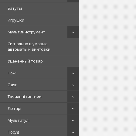
Батуты
Игрушки
Мультиинструмент
Сигнально шумовые
автоматы и винтовки
Уценённый товар
Ножі
Одяг
Точильні системи
Ліхтарі
Мультитулі
Посуд