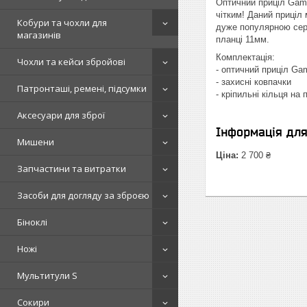
Оптичний приціл Gamo
чітким! Даний приціл 
Кобури та чохли для
дуже популярною сере
магазинів
планці 11мм.
Комплектація:
Чохли та кейси збройові
- оптичний приціл G
- захисні ковпачки
Патронташі, ремені, підсумки
- кріпильні кільця на
Аксесуари для зброї
Інформація дл
Мишени
Ціна:
2 700 ₴
Запчастини та витратки
Засоби для догляду за зброєю
Біноклі
Ножі
Мультитули S
Сокири