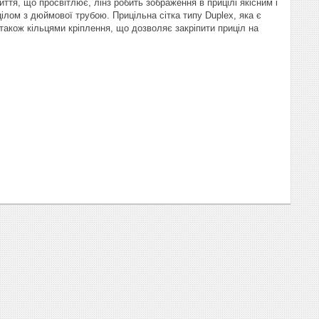
иття, що просвітлює, лінз робить
зображення в прицілі якісним і
цілом з дюймової трубою. Прицільна сітка типу Duplex, яка є
акож кільцями кріплення, що дозволяє закріпити приціл на