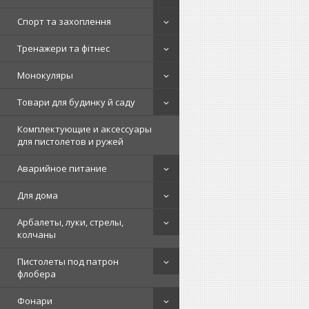
Спорт та захоплення
Тренажери та фітнес
Монокуляры
Товари для будинку й саду
Комплектующие и аксессуары
для пистолетов и ружей
Аварийное питание
Для дома
Арбалеты, луки, стрелы,
колчаны
Пистолеты под патрон
флобера
Фонари