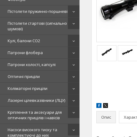
Пістолети пружинно-поршневі
Пістолети стартові (сигнально
шумові)
Кулі, балони СО2
Патрони флобера
Патрони холості, капсулі
Оптичні приціли
Коліматорні приціли
Лазерні цілевказівники (ЛЦУ)
Кріплення та аксесуари для
Опис
Харак
оптичних прицілів і навісів
Насоси високого тиску та
комплектуючі до них