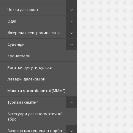
Чохли для ножів
Одяг
Джерела електроживлення
Сувеніри
Хронографи
Рогатки, джгути, кульки
Лазерні далекоміри
Макети масогабаритні (МММГ)
Туризм і кемпінг
Аксесуари для пневматичної
зброї
Захисна маскувальна фарба