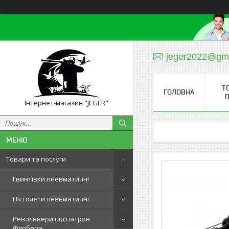
jeger2022@gm
Т
ГОЛОВНА
П
Інтернет-магазин "JEGER"
Товари та послуги
Гвинтівки пневматичні
Пістолети пневматичні
Револьвери під патрон
Флобера