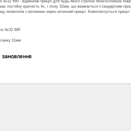
 4х32 WR - відмінний приціл для будь-якого стрілка! М
ногослойное покр
має постійну кратність 4х, і лінзу 32мм, що вважається стандартним при
д любителів стрілянини через оптичний приціл. Комплектується приціл т
amo 4х32 WR
 планку 11мм
я замовлення