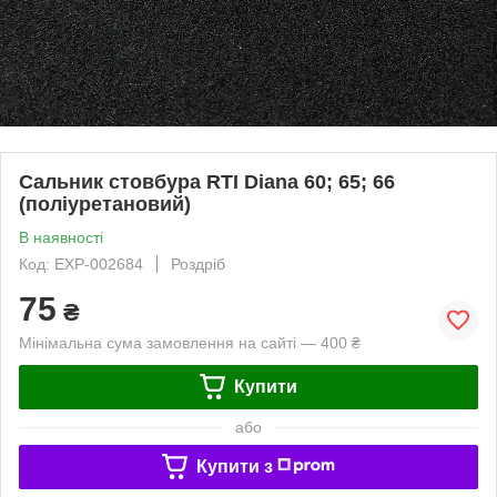
Сальник стовбура RTI Diana 60; 65; 66
(поліуретановий)
В наявності
Код: EXP-002684
Роздріб
75
₴
Мінімальна сума замовлення на сайті — 400 ₴
Купити
або
Купити з