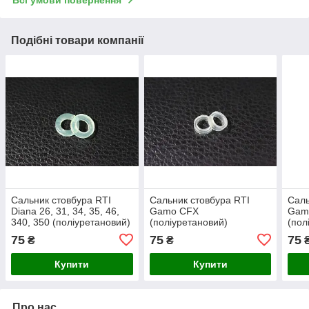
Всі умови повернення
Подібні товари компанії
Сальник стовбура RTI
Сальник стовбура RTI
Саль
Diana 26, 31, 34, 35, 46,
Gamo CFX
Gam
340, 350 (поліуретановий)
(поліуретановий)
(пол
75
75
75
₴
₴
Купити
Купити
Про нас