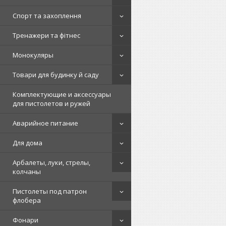
Спорт та захоплення
Тренажери та фітнес
Монокуляры
Товари для будинку й саду
Комплектующие и аксессуары
для пистолетов и ружей
Аварийное питание
Для дома
Арбалеты, луки, стрелы,
колчаны
Пистолеты под патрон
флобера
Фонари