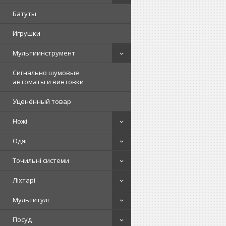
Батуты
Игрушки
Мультиинструмент
Сигнально шумовые
автоматы и винтовки
Уценённый товар
Ножі
Одяг
Точильні системи
Ліхтарі
Мультитулі
Посуд