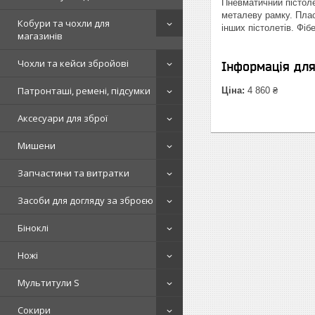
Пневматичний пістоле
металеву рамку. Плас
Кобури та чохли для
інших пістолетів. Фі
магазинів
Чохли та кейси збройові
Інформація дл
Патронташі, ремені, підсумки
Ціна:
4 860 ₴
Аксесуари для зброї
Мишени
Запчастини та витратки
Засоби для догляду за зброєю
Біноклі
Ножі
Мультитули S
Сокири