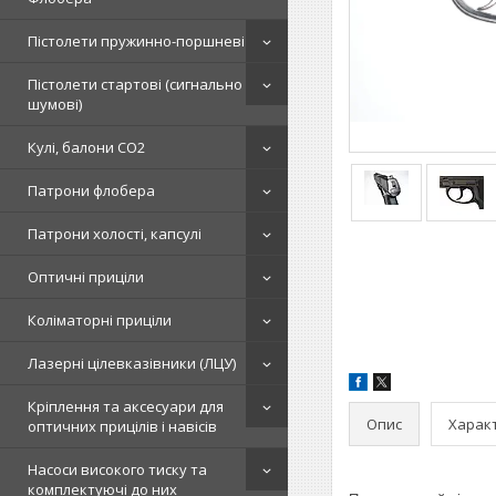
Пістолети пружинно-поршневі
Пістолети стартові (сигнально
шумові)
Кулі, балони СО2
Патрони флобера
Патрони холості, капсулі
Оптичні приціли
Коліматорні приціли
Лазерні цілевказівники (ЛЦУ)
Кріплення та аксесуари для
Опис
Харак
оптичних прицілів і навісів
Насоси високого тиску та
комплектуючі до них