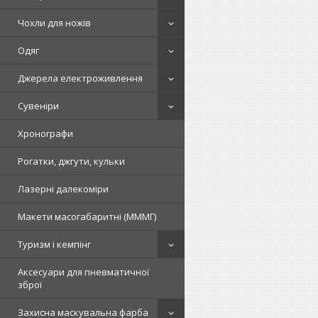
Чохли для ножів
Одяг
Джерела електроживлення
Сувеніри
Хронографи
Рогатки, джгути, кульки
Лазерні далекоміри
Макети масогабаритні (МММГ)
Туризм і кемпінг
Аксесуари для пневматичної
зброї
Захисна маскувальна фарба