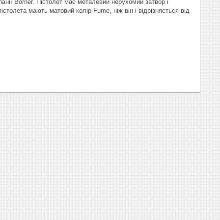
анії Borner. Пістолет має металевий нерухомий затвор і
столета мають матовий колір Fume, ніж він і відрізняється від