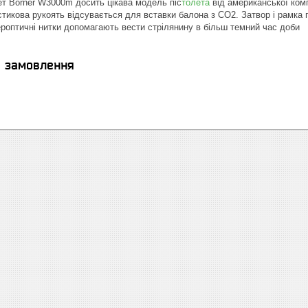
т Borner W3000m досить цікава модель піс
толета
від американської комп
тикова рукоять відсувається для вставки балона з CO2. Затвор і рамка пі
бероптичні нитки допомагають вести стрілянину в більш темний час доби
я замовлення