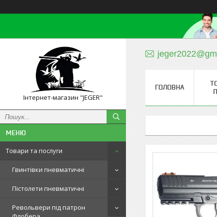
jeger2022@gm
Т
ГОЛОВНА
П
Інтернет-магазин "JEGER"
Товари та послуги
Гвинтівки пневматичні
Пістолети пневматичні
Револьвери під патрон
Флобера