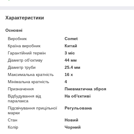
Характеристики
Основні
Виробник
Comet
Країна виробник
Китай
Гарантійний термін
3 міс
Діаметр об'єктиву
44 мм
Діаметр труби
25.4 мм
Максимальна кратність
16 х
Мінімальна кратність
4
Призначення
Пневматична зброя
Відбудування від
На об'єктиві
паралакса
Підсвічування прицільної
Регульована
марки
Стан
Новий
Колір
Чорний