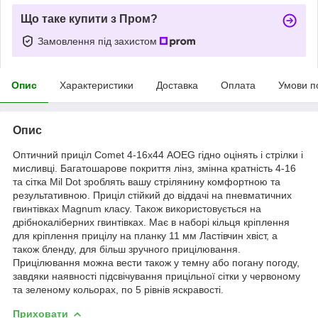
Що таке купити з Пром?
Замовлення під захистом
Опис
Характеристики
Доставка
Оплата
Умови п
Опис
Оптичний приціл Comet 4-16х44 AOEG гідно оцінять і стрілки і
мисливці. Багатошарове покриття лінз, змінна кратність 4-16
та сітка Mil Dot зроблять вашу стрілянину комфортною та
результативною. Приціл стійкий до віддачі на пневматичних
гвинтівках Magnum класу. Також використовується на
дрібнокаліберних гвинтівках. Має в наборі кільця кріплення
для кріплення прицілу на планку 11 мм Ластівчин хвіст, а
також бленду, для більш зручного прицілювання.
Прицілювання можна вести також у темну або погану погоду,
завдяки наявності підсвічування прицільної сітки у червоному
та зеленому кольорах, по 5 рівнів яскравості.
Приховати