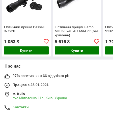
Оптичний приціл Bassell
Оптичний приціл Gamo
Опти
3-7х20
MD 3-9x40 AO Mil-Dot (без
9x3
кріплень)
1 053
5 616
1 7
₴
₴
Купити
Купити
Про нас
97% позитивних з 66 відгуків за рік
Працює з 28.01.2021
м. Київ
вул.Мілютенка 11а, Київ, Україна
Контакти