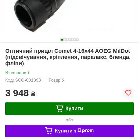
Оптичний приціл Comet 4-16x44 AOEG MilDot
(підсвічування, кріплення, паралакс, бленда,
фліпи)
В наявності
Код: SCO-001393
Роздріб
3 948
₴
Купити
або
Купити з