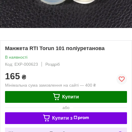
Манжета RTI Torun 101 поліуретанова
В наявності
Код: EXP-000623
Роздріб
165
₴
Мінімальна сума замовлення на сайті — 400 ₴
Купити
або
Купити з