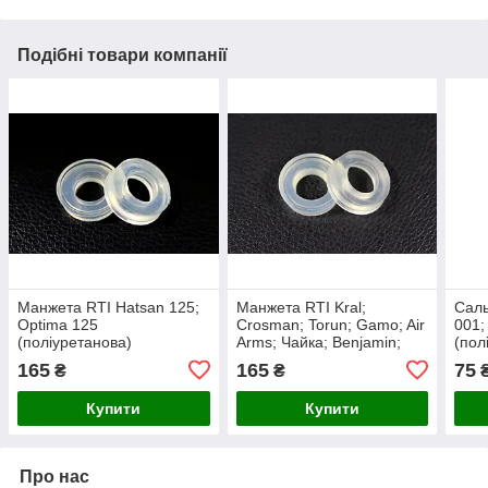
Подібні товари компанії
Манжета RTI Hatsan 125;
Манжета RTI Kral;
Саль
Optima 125
Crosman; Torun; Gamo; Air
001;
(поліуретанова)
Arms; Чайка; Benjamin;
(пол
Stoeger X20
165
165
75
₴
₴
(поліуретанова)
Купити
Купити
Про нас