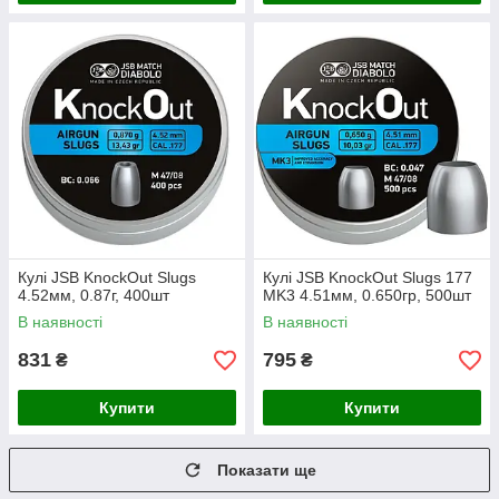
Кулі JSB KnockOut Slugs
Кулі JSB KnockOut Slugs 177
4.52мм, 0.87г, 400шт
MK3 4.51мм, 0.650гр, 500шт
В наявності
В наявності
831
795
₴
₴
Купити
Купити
Показати ще