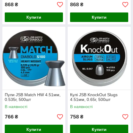
868
868
₴
₴
Купити
Купити
Пули JSB Match HW 4.51мм,
Кулі JSB KnockOut Slugs
0.535г, 500шт
4.51мм, 0.65г, 500шт
В наявності
В наявності
766
758
₴
₴
Купити
Купити