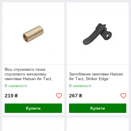
Вісь спускового гачка
спускового механізму
Запобіжник гвинтівки Hatsan
гвинтівки Hatsan Air Тact,
Air Тact, Striker Edge
Hatsan Striker нового зразка
В наявності
В наявності
219
267
₴
₴
Купити
Купити